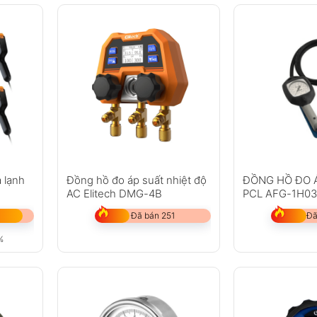
 lạnh
Đồng hồ đo áp suất nhiệt độ
ĐỒNG HỒ ĐO 
AC Elitech DMG-4B
PCL AFG-1H03
DẠNG KIM)
Đã bán 251
Đã
%