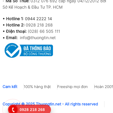
-
Mã Số Thuế:
0312 076 692 cấp ngày 04/12/2012 bởi
Sở Kế Hoạch & Đầu Tư TP. HCM
•
Hotline 1
:
0944 2222 14
•
Hotline 2:
0928 218 268
• Điện thoại:
(028) 66 505 111
•
Email:
info@thuongtin.net
Cam kết
100% hàng thật
Freeship mọi đơn
Hoàn 200%
Copyright © 2025 Thuongtin.net - All rights reserved
0928 218 268