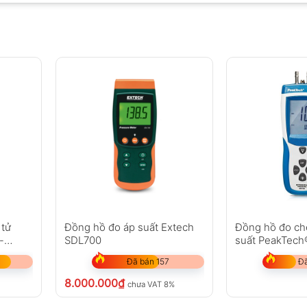
 tử
Đồng hồ đo áp suất Extech
Đồng hồ đo ch
-
SDL700
suất PeakTech
Đã bán 157
Đã
8.000.000
₫
chưa VAT 8%