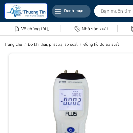
Bỏ
Tìm
qua
Danh mục
kiếm:
nội
dung
Về chúng tôi
Nhà sản xuất
Trang chủ
/
Đo khí thải, phát xạ, áp suất
/
Đồng hồ đo áp suất