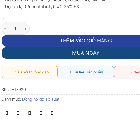
Độ lặp lại (Repeatability): ±0.25% FS
Đồng hồ đo áp suất Flus ET-920 (10 psi, ±0.3%FS) số lượng
THÊM VÀO GIỎ HÀNG
MUA NGAY
Câu hỏi thường gặp
Tài liệu sản phẩm
Video
SKU:
ET-920
Danh mục:
Đồng hồ đo áp suất