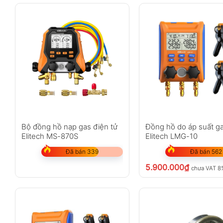
Bộ đồng hồ nạp gas điện tử
Đồng hồ do áp suất ga
Elitech MS-870S
Elitech LMG-10
Đã bán 339
Đã bán 562
5.900.000
₫
chưa VAT 8