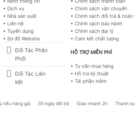
•
Kênh thông tin
•
Chính sách thanh toán
•
Dịch vụ
•
Chính sách vận chuyển
•
Nhà sản xuất
•
Chính sách đổi trả & hoàn 
•
Liên hệ
•
Chính sách bảo hành
•
Tuyển dụng
•
Chính sách đại lý
•
Sơ đồ Website
•
Cam kết chất lượng
Đối Tác Phân
HỖ TRỢ MIỄN PHÍ
Phối
•
Tư vấn mua hàng
Đối Tác Liên
•
Hỗ trợ kỹ thuật
•
Tải phần mềm
Kết
 nếu hàng giả
30 ngày đổi trả
Giao nhanh 2h
Thanh toá