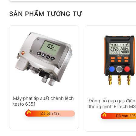
SẢN PHẨM TƯƠNG TỰ
Máy phát áp suất chênh lệch
Đồng hồ nạp gas điện
testo 6351
thông minh Elitech MS
1000S
Đã bán 128
Đã bán 225