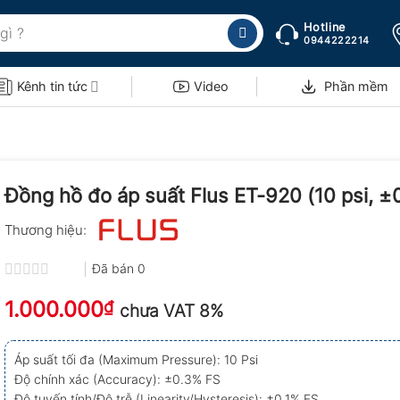
Hotline
0944222214
Kênh tin tức
Video
Phần mềm
Đồng hồ đo áp suất Flus ET-920 (10 psi, ±
Thương hiệu:
Đã bán
0
Được
1.000.000
xếp
₫
chưa VAT 8%
hạng
0.0
5
Áp suất tối đa (Maximum Pressure): 10 Psi
sao
Độ chính xác (Accuracy): ±0.3% FS
Độ tuyến tính/Độ trễ (Linearity/Hysteresis): ±0.1% FS