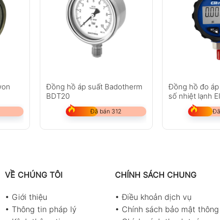
won
Đồng hồ áp suất Badotherm
Đồng hồ đo áp 
BDT20
số nhiệt lạnh E
30Pro
Đã bán 312
Đã
VỀ CHÚNG TÔI
CHÍNH SÁCH CHUNG
•
Giới thiệu
•
Điều khoản dịch vụ
•
Thông tin pháp lý
•
Chính sách bảo mật thông 