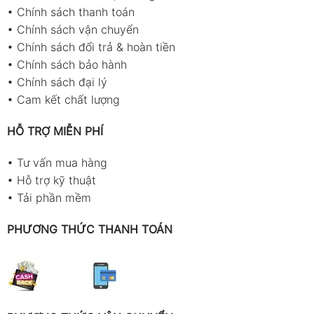
•
Chính sách thanh toán
màu xanh) và áp suất cao (HIGH – màu
•
Chính sách vận chuyển
đỏ).
•
Chính sách đổi trả & hoàn tiền
Đảm bảo hệ thống đang ở trạng thái phù
•
Chính sách bảo hành
hợp (tắt máy nếu chỉ kiểm tra áp tĩnh).
•
Chính sách đại lý
Siết chặt đầu nối nhưng không vặn quá
•
Cam kết chất lượng
mạnh để tránh hỏng ren.
HỖ TRỢ MIỄN PHÍ
Lưu ý: Không mở van khi chưa gắn chặt ống, tránh
•
Tư vấn mua hàng
thất thoát môi chất và nguy hiểm cho người thao
•
Hỗ trợ kỹ thuật
tác.
•
Tải phần mềm
Bước 3: Chờ hệ thống ổn định
PHƯƠNG THỨC THANH TOÁN
Sau khi khởi động máy lạnh:
Đợi khoảng 5–10 phút để chu trình làm lạnh
vận hành ổn định.