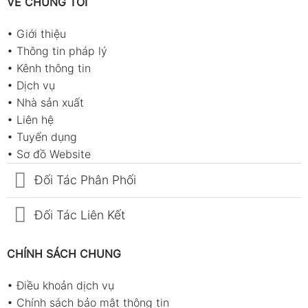
VỀ CHÚNG TÔI
hoặc trầy sâu.
•
Giới thiệu
Kim chỉ phải nằm đúng vạch “0” khi chưa
•
Thông tin pháp lý
kết nối với hệ thống.
•
Kênh thông tin
Kiểm tra dây dẫn (ống mềm) không rạn
•
Dịch vụ
nứt, đầu nối không móp méo.
•
Nhà sản xuất
•
Liên hệ
Với đồng hồ đã sử dụng lâu ngày:
•
Tuyển dụng
•
Sơ đồ Website
Quan sát xem kim có bị lệch điểm 0 hay
không.
Đối Tác Phân Phối
Kiểm tra ren kết nối có bị mòn, rò rỉ.
Đối Tác Liên Kết
Đảm bảo van xoay đóng/mở nhẹ nhàng,
không kẹt cứng.
CHÍNH SÁCH CHUNG
Bước 2: Kết nối đúng cách với hệ thống lạnh
•
Điều khoản dịch vụ
•
Chính sách bảo mật thông tin
Xác định đúng cổng áp suất thấp (LOW –