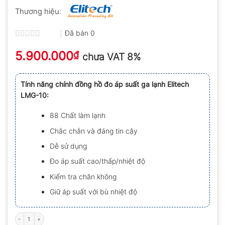
Thương hiệu:
Đã bán
0
Được
5.900.000
xếp
₫
chưa VAT 8%
hạng
0.0
5
Tính năng chính đồng hồ đo áp suất ga lạnh Elitech
sao
LMG-10:
88 Chất làm lạnh
Chắc chắn và đáng tin cậy
Dễ sử dụng
Đo áp suất cao/thấp/nhiệt độ
Kiểm tra chân không
Giữ áp suất với bù nhiệt độ
Đồng hồ do áp suất ga lạnh Elitech LMG-10 số lượng