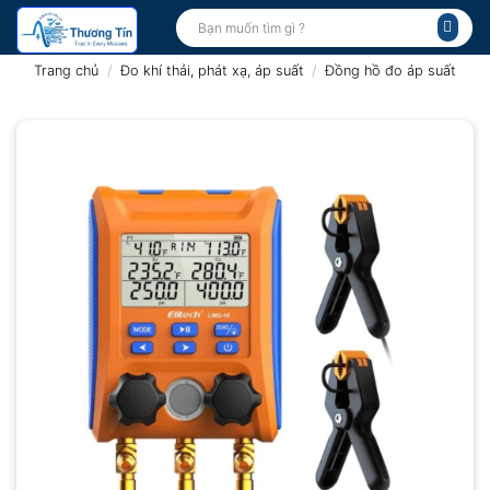
Bỏ
Tìm
kiếm:
qua
nội
Trang chủ
/
Đo khí thải, phát xạ, áp suất
/
Đồng hồ đo áp suất
dung