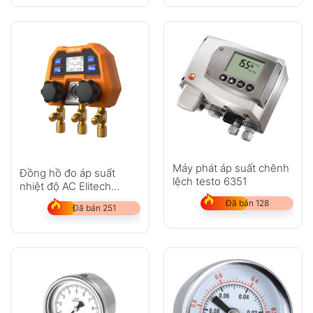
Cảm biến độ nhạy cao cho kết quả chính
xác
Khối van 2 chiều với 3 cổng kết nối
Móc treo tiện lợi khi thao tác ngoài công
trình
Vỏ chống va đập, chịu môi trường khắc
nghiệt
Máy phát áp suất chênh
Phù hợp hệ thống điều hòa, tủ lạnh, kho
Đồng hồ đo áp suất
lệch testo 6351
nhiệt độ AC Elitech
lạnh, heat pump
DMG-4B
Đã bán 128
Đã bán 251
Thông số kỹ thuật
Thông số
Giá trị
Dải đo (Measuring
Áp suất:
-14.5 ~ 800 psi
Range)
Nhiệt độ:
-40 ~ 302°F (-40 ~
150°C)