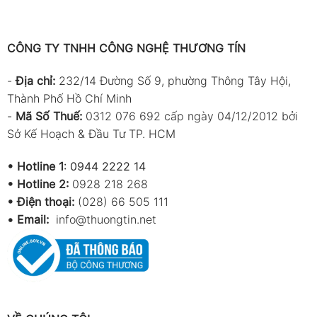
bị giúp kỹ thuật viên kiểm tra áp suất hút – áp suất
đẩy của hệ thống lạnh, từ đó đánh giá tình trạng
gas, máy nén và chu trình làm lạnh.
CÔNG TY TNHH CÔNG NGHỆ THƯƠNG TÍN
Sản phẩm hoạt động dựa trên cơ cấu ống Bourdon
-
Địa chỉ:
232/14 Đường Số 9, phường Thông Tây Hội,
cơ học kết hợp thang chia áp suất và nhiệt độ bay
Thành Phố Hồ Chí Minh
hơi theo từng môi chất lạnh (R22, R134a, R410A…
-
Mã Số Thuế:
0312 076 692 cấp ngày 04/12/2012 bởi
tùy phiên bản). Để đảm bảo kết quả đo chính xác
Sở Kế Hoạch & Đầu Tư TP. HCM
và an toàn, cần tuân thủ quy trình sử dụng dưới
đây.
•
Hotline 1
:
0944 2222 14
•
Hotline 2:
0928 218 268
Quy trình kiểm tra thiết bị trước khi sử dụng
• Điện thoại:
(028) 66 505 111
Việc kiểm tra ban đầu giúp đảm bảo đồng hồ
•
Email:
info@thuongtin.net
không bị sai số hoặc hư hỏng trong quá trình vận
chuyển và sử dụng.
Bước 1: Quan sát tổng thể
Đảm bảo mặt kính trong, không nứt vỡ