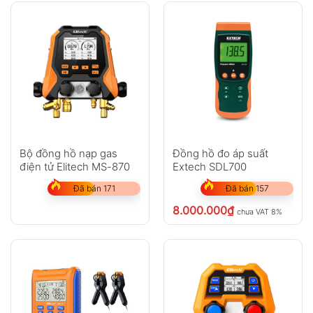
Bộ đồng hồ nạp gas
Đồng hồ đo áp suất
điện tử Elitech MS-870
Extech SDL700
Đã bán 171
Đã bán 157
8.000.000
₫
chưa VAT 8%