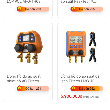
LỐP PCL AFG-1H03
áp suất PeakTech®
(CẦM TAY DẠNG KIM)
P5144
Đã bán 293
Đã bán 295
Đồng hồ đo áp suất
Đồng hồ do áp suất ga
nhiệt độ AC Elitech
lạnh Elitech LMG-10
DMG-4B
Đã bán 251
Đã bán 562
5.900.000
₫
chưa VAT 8%