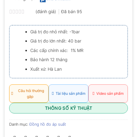
(đánh giá)
Đã bán
95
Được
xếp
hạng
Giá trị đo nhỏ nhất: -1bar
0.0
5
Giá trị đo lớn nhất: 40 bar
sao
Các cấp chính xác: 1% MR
Bảo hành 12 tháng
Xuất xứ: Hà Lan
Câu hỏi thường
Tài liệu sản phẩm
Video sản phẩm
gặp
THÔNG SỐ KỸ THUẬT
Danh mục:
Đồng hồ đo áp suất