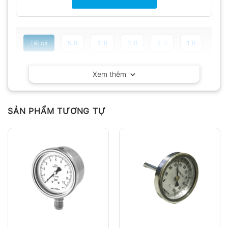
Tất cả
5
4
3
2
1
Có video
Có ảnh
Xem thêm
Chưa có đánh giá nào.
SẢN PHẨM TƯƠNG TỰ
Hỏi đáp
Anh
Chị