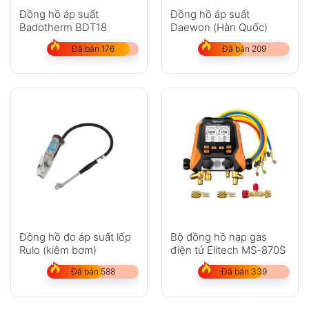
Đồng hồ áp suất
Đồng hồ áp suất
Badotherm BDT18
Daewon (Hàn Quốc)
GỬI
Đã bán 176
Đã bán 209
Không có bình luận nào
Đồng hồ đo áp suất lốp
Bộ đồng hồ nạp gas
Rulo (kiêm bơm)
điện tử Elitech MS-870S
Đã bán 588
Đã bán 339