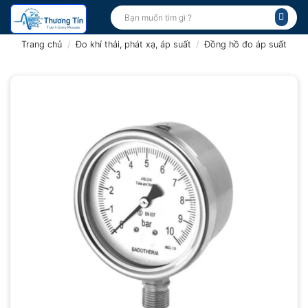
Bỏ
Tìm
kiếm:
qua
nội
Trang chủ
/
Đo khí thải, phát xạ, áp suất
/
Đồng hồ đo áp suất
dung