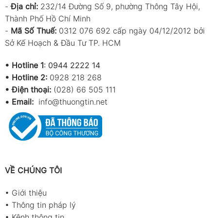
Bảo
600V rms
600V rms
600V rms
-
Địa chỉ:
232/14 Đường Số 9, phường Thông Tây Hội,
vệ
Thành Phố Hồ Chí Minh
quá
tải
-
Mã Số Thuế:
0312 076 692 cấp ngày 04/12/2012 bởi
Sở Kế Hoạch & Đầu Tư TP. HCM
Test
√
√
√
diode
•
Hotline 1
:
0944 2222 14
Kiểm
√
√
√
•
Hotline 2:
0928 218 268
tra
• Điện thoại:
(028) 66 505 111
thông
mạch
•
Email:
info@thuongtin.net
Đo
—
-40~800°C
—
nhiệt
độ K-
type
Sai số
—
±(2.0%rdg+3dgt)
—
VỀ CHÚNG TÔI
nhiệt
độ K
•
Giới thiệu
Đo
—
—
—
•
Thông tin pháp lý
nhiệt
•
Kênh thông tin