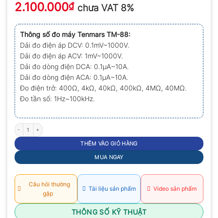
2.100.000
xếp
₫
chưa VAT 8%
hạng
0.0
5
Thông số đo máy Tenmars TM-88:
sao
Dải đo điện áp DCV: 0.1mV~1000V.
Dải đo điện áp ACV: 1mV~1000V.
Dải đo dòng điện DCA: 0.1µA~10A.
Dải đo dòng điện ACA: 0.1µA~10A.
Đo điện trở: 400Ω, 4kΩ, 40kΩ, 400kΩ, 4MΩ, 40MΩ.
Đo tần số: 1Hz~100kHz.
Đồng hồ đo điện nhiệt Tenmars TM-88 số lượng
THÊM VÀO GIỎ HÀNG
MUA NGAY
Câu hỏi thường
Tài liệu sản phẩm
Video sản phẩm
gặp
THÔNG SỐ KỸ THUẬT