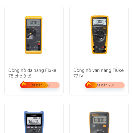
Đo nhiệt độ với đầu dò K-Type
Màn hình LCD có đèn nền và bargraph
Tự động chọn thang đo (Autoranging)
Chức năng giữ dữ liệu (Data Hold)
Ghi giá trị MAX/MIN, Peak Hold
Chế độ REL (so sánh tương đối)
Tự động tắt nguồn tiết kiệm pin
Đồng hồ đa năng Fluke
Đồng hồ vạn năng Fluke
78 cho ô tô
77 IV
Đặc điểm nổi bật
Đã bán 668
Đã bán 231
Đáp ứng tiêu chuẩn an toàn EN 61010-1
Hỗ trợ đo trong môi trường CAT III 1000V /
CAT IV 600V
Thiết kế chắc chắn, phù hợp môi trường
công nghiệp