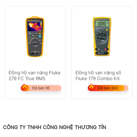
Dòng
—
—
0.01A~10A
điện
AC
Sai số
—
—
±(2.0%+5)
ACA
Dòng
—
—
—
AC
True
RMS
Sai số
—
—
—
Đồng hồ vạn năng Fluke
Đồng hồ vạn năng số
AC
279 FC True RMS
Fluke 179 Combo Kit
TRMS
A
Đã bán 95
Đã bán 242
Điện
200Ω~20MΩ
200Ω~20MΩ
400Ω~40MΩ
trở
Sai số
±(1.0%+3)
±(1.0%+3)
±(1.0%+2)
điện
trở
CÔNG TY TNHH CÔNG NGHỆ THƯƠNG TÍN