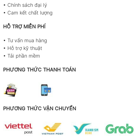
Phụ
—
Adapter K-type +
—
•
Chính sách đại lý
kiện
T10
•
Cam kết chất lượng
Chức
TM-
TM-
TM-
TM-87
TM-88
HỖ TRỢ MIỄN PHÍ
năng
81
82
86
•
Tư vấn mua hàng
Đèn nền
●
●
●
●
•
Hỗ trợ kỹ thuật
màn hình
•
Tải phần mềm
Biểu đồ
●
●
thanh
PHƯƠNG THỨC THANH TOÁN
(Bargraph)
Điện áp
●
●
●
DC
Điện áp
●
●
AC Sin
PHƯƠNG THỨC VẬN CHUYỂN
chuẩn
Dòng điện
●
DC