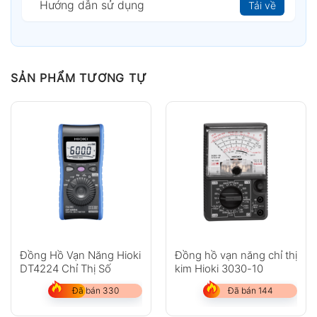
Hướng dẫn sử dụng
Tải về
SẢN PHẨM TƯƠNG TỰ
Đồng hồ đo điện nhiệt Tenmars TM-88
Tính năng nổi bật
Đo điện áp AC/DC True RMS
Đo dòng điện AC/DC True RMS
Đồng Hồ Vạn Năng Hioki
Đồng hồ vạn năng chỉ thị
DT4224 Chỉ Thị Số
kim Hioki 3030-10
Đo điện trở, điện dung, tần số
Đã bán 330
Đã bán 144
Kiểm tra thông mạch và diode