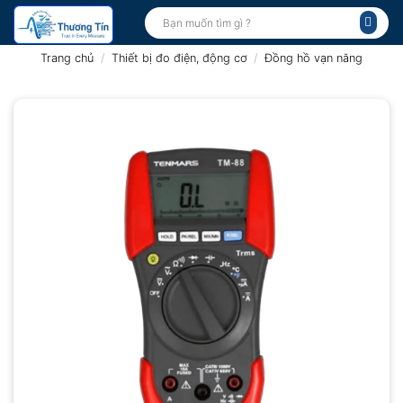
Bỏ
Tìm
kiếm:
qua
nội
Trang chủ
/
Thiết bị đo điện, động cơ
/
Đồng hồ vạn năng
dung