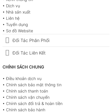
độ
T10 +
•
Dịch vụ
K
•
Nhà sản xuất
•
Liên hệ
Sai số
—
—
—
nhiệt
•
Tuyển dụng
độ
•
Sơ đồ Website
T10
Đối Tác Phân Phối
Tần
—
—
0.01Hz~99.9
số
Auto
Đối Tác Liên Kết
Range
Duty
—
—
20~80%
CHÍNH SÁCH CHUNG
Cycle
•
Điều khoản dịch vụ
Điện
—
—
5nF~100µF
•
Chính sách bảo mật thông tin
dung
•
Chính sách thanh toán
Sai số
—
—
±(3%+5)
•
Chính sách vận chuyển
điện
•
Chính sách đổi trả & hoàn tiền
dung
•
Chính sách bảo hành