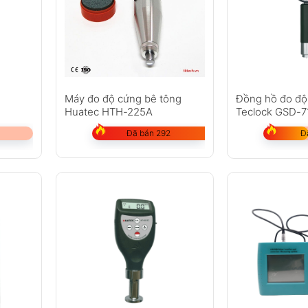
Máy đo độ cứng bê tông
e
Đồng hồ đo độ
Huatec HTH-225A
Teclock GSD-
Đã bán 292
Đ