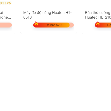
ại
Máy đo độ cứng Huatec HT-
Búa thử cường
nghệ
6510
Huatec HLT21
Đã bán 579
Đã