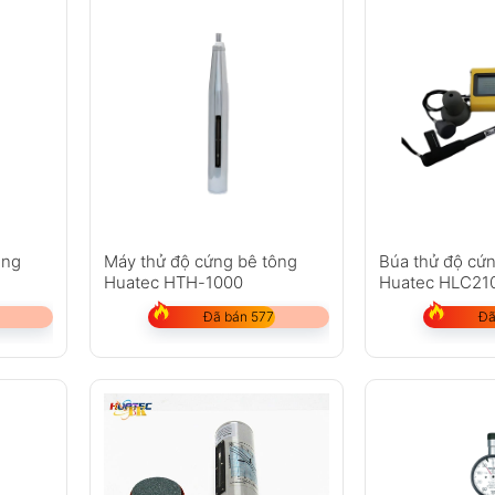
ông
Máy thử độ cứng bê tông
Búa thử độ cứ
Huatec HTH-1000
Huatec HLC21
Đã bán 577
Đã