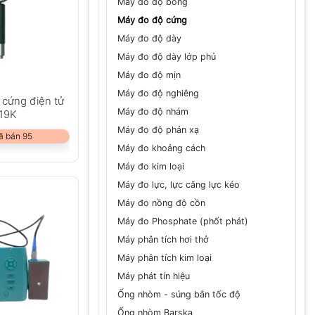
Máy đo độ bóng
Máy đo độ cứng
Máy đo độ dày
Máy đo độ dày lớp phủ
Máy đo độ mịn
Máy đo độ nghiêng
 cứng điện tử
Máy đo độ nhám
719K
Máy đo độ phản xạ
ã bán 95
Máy đo khoảng cách
Máy đo kim loại
Máy đo lực, lực căng lực kéo
Máy đo nồng độ cồn
Máy đo Phosphate (phốt phát)
Máy phân tích hơi thở
Máy phân tích kim loại
Máy phát tín hiệu
Ống nhòm - súng bắn tốc độ
Ống nhòm Barska