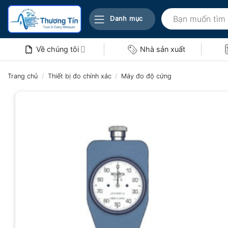
Bỏ
Tìm
qua
Danh mục
kiếm:
nội
dung
Về chúng tôi
Nhà sản xuất
Trang chủ
/
Thiết bị đo chính xác
/
Máy đo độ cứng