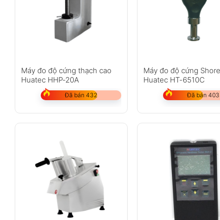
Máy đo độ cứng thạch cao
Máy đo độ cứng Shor
Huatec HHP-20A
Huatec HT-6510C
Đã bán 432
Đã bán 403