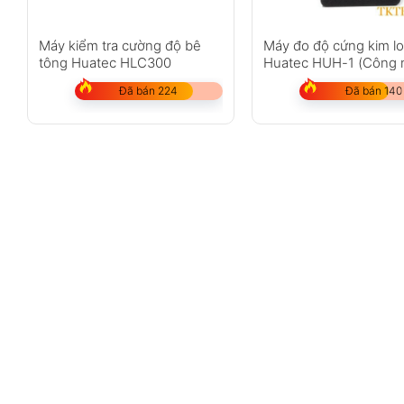
Máy kiểm tra cường độ bê
Máy đo độ cứng kim lo
tông Huatec HLC300
Huatec HUH-1 (Công 
siêu âm Đức)
Đã bán 224
Đã bán 140