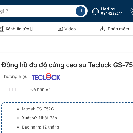
Hotline
0944222214
Kênh tin tức
Video
Phần mềm
Đồng hồ đo độ cứng cao su Teclock GS-7
Thương hiệu:
Đã bán
94
Được
xếp
hạng
Model: GS-752G
0.0
5
Xuất xứ: Nhật Bản
sao
Bảo hành: 12 tháng