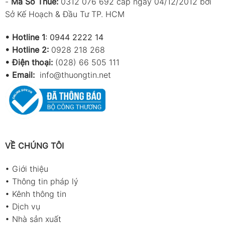
-
Mã Số Thuế:
0312 076 692 cấp ngày 04/12/2012 bởi
Sở Kế Hoạch & Đầu Tư TP. HCM
•
Hotline 1
:
0944 2222 14
•
Hotline 2:
0928 218 268
• Điện thoại:
(028) 66 505 111
•
Email:
info@thuongtin.net
VỀ CHÚNG TÔI
•
Giới thiệu
•
Thông tin pháp lý
•
Kênh thông tin
•
Dịch vụ
•
Nhà sản xuất