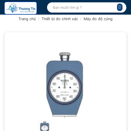
Bỏ
Tìm
kiếm:
qua
nội
Trang chủ
/
Thiết bị đo chính xác
/
Máy đo độ cứng
dung