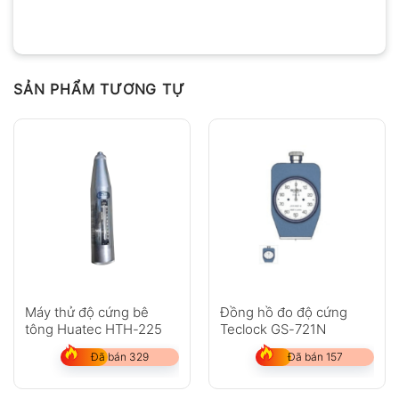
SẢN PHẨM TƯƠNG TỰ
Máy thử độ cứng bê
Đồng hồ đo độ cứng
tông Huatec HTH-225
Teclock GS-721N
Đã bán 329
Đã bán 157