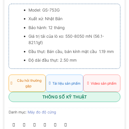
xếp
hạng
Model: GS-753G
0.0
5
Xuất xứ: Nhật Bản
sao
Bảo hành: 12 tháng
Giá trị tải của lò xo: 550-8050 mN (56.1-
821.1gf)
Đầu thụt: Bán cầu, bán kính mặt cầu 1.19 mm
Độ dài đầu thụt: 2.50 mm
Câu hỏi thường
Tài liệu sản phẩm
Video sản phẩm
gặp
THÔNG SỐ KỸ THUẬT
Danh mục:
Máy đo độ cứng