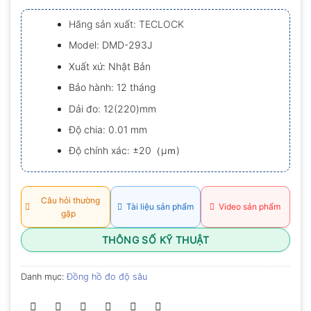
xếp
hạng
Hãng sản xuất: TECLOCK
0.0
5
Model: DMD-293J
sao
Xuất xứ: Nhật Bản
Bảo hành: 12 tháng
Dải đo: 12(220)mm
Độ chia: 0.01 mm
Độ chính xác: ±20（μｍ)
Câu hỏi thường
Tài liệu sản phẩm
Video sản phẩm
gặp
THÔNG SỐ KỸ THUẬT
Danh mục:
Đồng hồ đo độ sâu