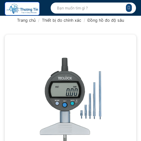
Bỏ
Tìm
kiếm:
qua
nội
Trang chủ
/
Thiết bị đo chính xác
/
Đồng hồ đo độ sâu
dung