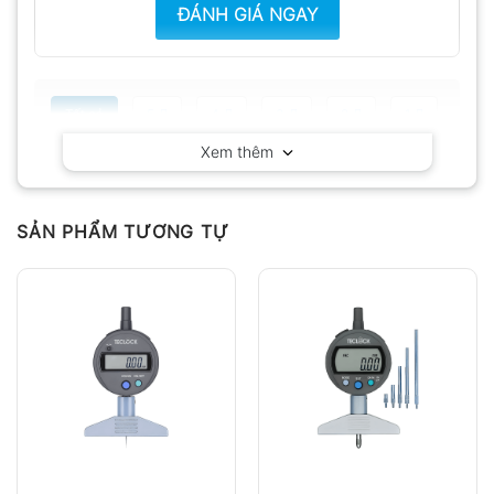
ĐÁNH GIÁ NGAY
Tất cả
5
4
3
2
1
Xem thêm
Có video
Có ảnh
Chưa có đánh giá nào.
SẢN PHẨM TƯƠNG TỰ
Hỏi đáp