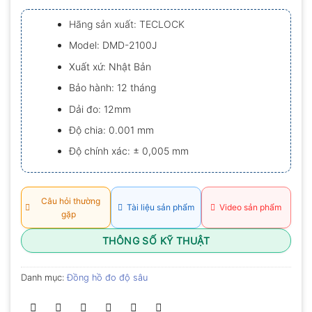
xếp
hạng
Hãng sản xuất: TECLOCK
0.0
5
Model: DMD-2100J
sao
Xuất xứ: Nhật Bản
Bảo hành: 12 tháng
Dải đo: 12mm
Độ chia: 0.001 mm
Độ chính xác: ± 0,005 mm
Câu hỏi thường
Tài liệu sản phẩm
Video sản phẩm
gặp
THÔNG SỐ KỸ THUẬT
Danh mục:
Đồng hồ đo độ sâu