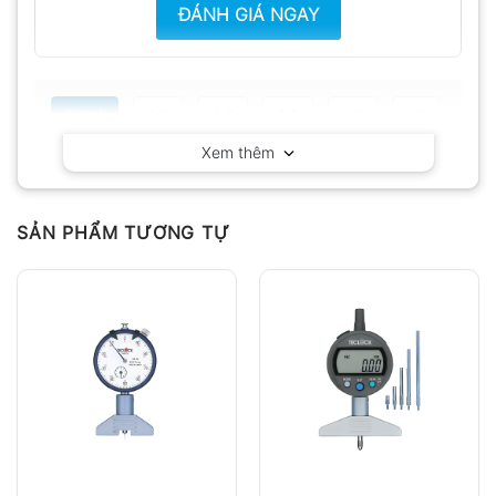
ĐÁNH GIÁ NGAY
Tất cả
5
4
3
2
1
Xem thêm
Có video
Có ảnh
Chưa có đánh giá nào.
SẢN PHẨM TƯƠNG TỰ
Hỏi đáp