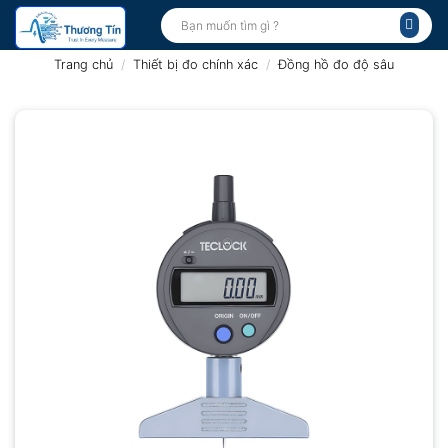
Bỏ
Tìm
kiếm:
qua
nội
Trang chủ
/
Thiết bị đo chính xác
/
Đồng hồ đo độ sâu
dung