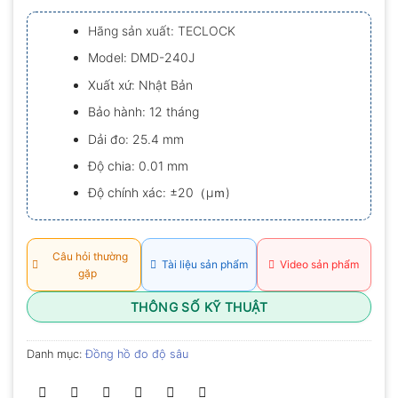
xếp
hạng
Hãng sản xuất: TECLOCK
0.0
5
Model: DMD-240J
sao
Xuất xứ: Nhật Bản
Bảo hành: 12 tháng
Dải đo: 25.4 mm
Độ chia: 0.01 mm
Độ chính xác: ±20（μｍ)
Câu hỏi thường
Tài liệu sản phẩm
Video sản phẩm
gặp
THÔNG SỐ KỸ THUẬT
Danh mục:
Đồng hồ đo độ sâu