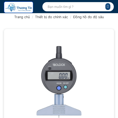
Bỏ
Tìm
kiếm:
qua
nội
Trang chủ
/
Thiết bị đo chính xác
/
Đồng hồ đo độ sâu
dung