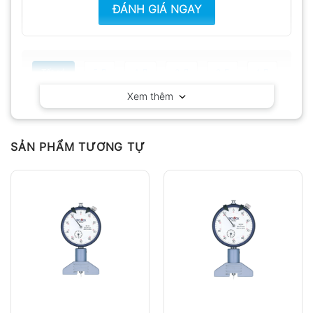
ĐÁNH GIÁ NGAY
Tất cả
5
4
3
2
1
Xem thêm
Có video
Có ảnh
Chưa có đánh giá nào.
SẢN PHẨM TƯƠNG TỰ
Hỏi đáp