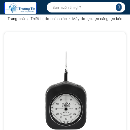
Bỏ
Tìm
kiếm:
qua
nội
Trang chủ
/
Thiết bị đo chính xác
/
Máy đo lực, lực căng lực kéo
dung