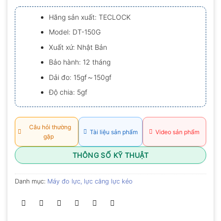
xếp
hạng
Hãng sản xuất: TECLOCK
0.0
5
Model: DT-150G
sao
Xuất xứ: Nhật Bản
Bảo hành: 12 tháng
Dải đo: 15gf～150gf
Độ chia: 5gf
Câu hỏi thường
Tài liệu sản phẩm
Video sản phẩm
gặp
THÔNG SỐ KỸ THUẬT
Danh mục:
Máy đo lực, lực căng lực kéo