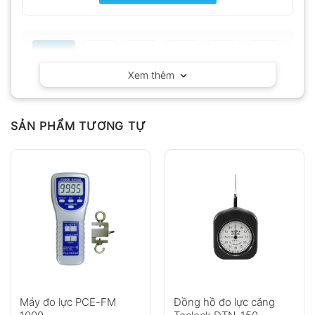
Tất cả
5
4
3
2
1
Xem thêm
Có video
Có ảnh
Chưa có đánh giá nào.
SẢN PHẨM TƯƠNG TỰ
Hỏi đáp
Anh
Chị
Máy đo lực PCE-FM
Đồng hồ đo lực căng