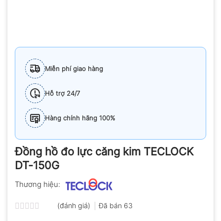
Miễn phí giao hàng
Hỗ trợ 24/7
Hàng chính hãng 100%
Đồng hồ đo lực căng kim TECLOCK
DT-150G
Thương hiệu:
(đánh giá)
Đã bán
63
Được