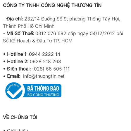
CÔNG TY TNHH CÔNG NGHỆ THƯƠNG TÍN
-
Địa chỉ:
232/14 Đường Số 9, phường Thông Tây Hội,
Thành Phố Hồ Chí Minh
-
Mã Số Thuế:
0312 076 692 cấp ngày 04/12/2012 bởi
Sở Kế Hoạch & Đầu Tư TP. HCM
•
Hotline 1
:
0944 2222 14
•
Hotline 2:
0928 218 268
• Điện thoại:
(028) 66 505 111
•
Email:
info@thuongtin.net
VỀ CHÚNG TÔI
•
Giới thiệu