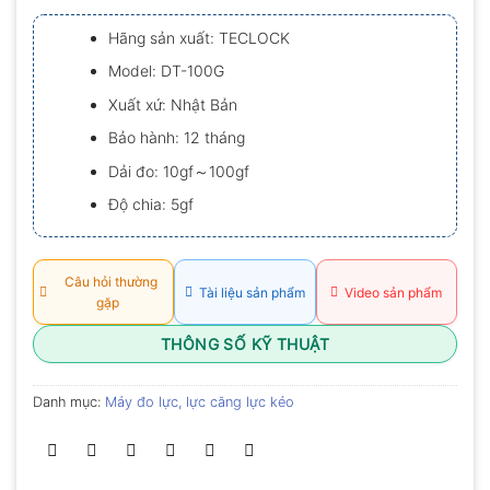
xếp
hạng
Hãng sản xuất: TECLOCK
0.0
5
Model: DT-100G
sao
Xuất xứ: Nhật Bản
Bảo hành: 12 tháng
Dải đo: 10gf～100gf
Độ chia: 5gf
Câu hỏi thường
Tài liệu sản phẩm
Video sản phẩm
gặp
THÔNG SỐ KỸ THUẬT
Danh mục:
Máy đo lực, lực căng lực kéo