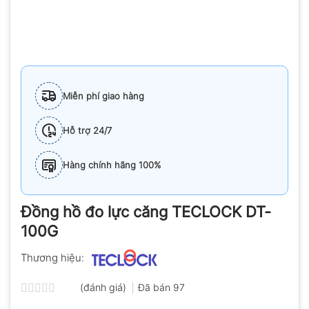
Miễn phí giao hàng
Hỗ trợ 24/7
Hàng chính hãng 100%
Đồng hồ đo lực căng TECLOCK DT-
100G
Thương hiệu:
(đánh giá)
Đã bán
97
Được