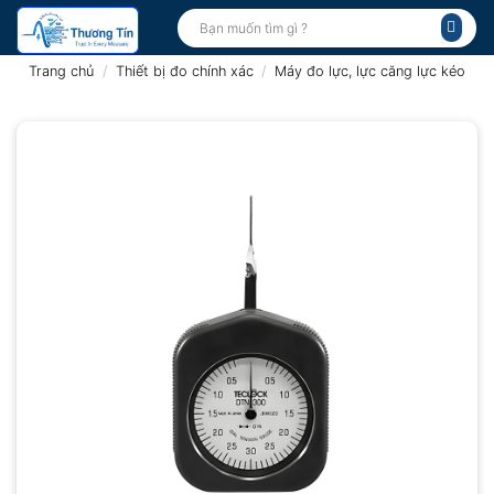
Bỏ
Tìm
kiếm:
qua
nội
Trang chủ
/
Thiết bị đo chính xác
/
Máy đo lực, lực căng lực kéo
dung