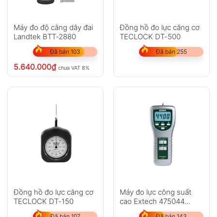
Máy đo độ căng dây đai
Đồng hồ đo lực căng cơ
Landtek BTT-2880
TECLOCK DT-500
Đã bán 103
Đã bán 255
5.640.000
₫
chưa VAT 8%
Đồng hồ đo lực căng cơ
Máy đo lực công suất
TECLOCK DT-150
cao Extech 475044
(20Kg, 196,1N)
Đã bán 107
Đã bán 143