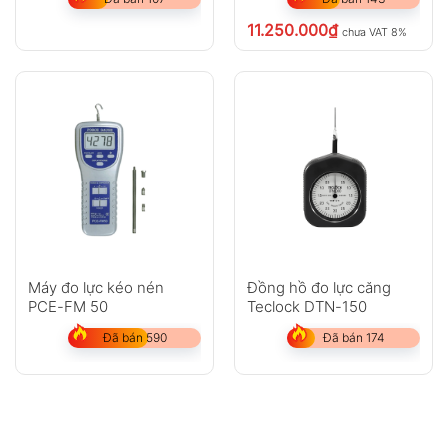
11.250.000
₫
chưa VAT 8%
Máy đo lực kéo nén
Đồng hồ đo lực căng
PCE-FM 50
Teclock DTN-150
Đã bán 590
Đã bán 174