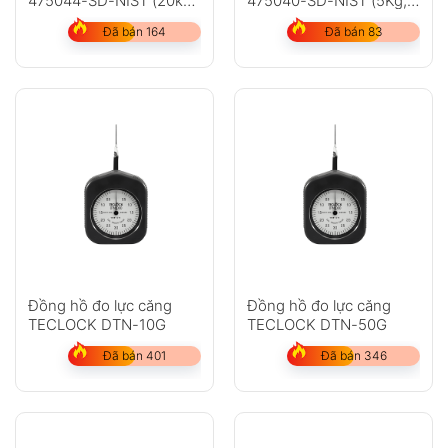
475044-SD-NIST (20kg,
475040-SD-NIST (5Kg,
hiệu chuẩn NIST)
hiệu chuẩn Nist)
Đã bán 164
Đã bán 83
GỬI
Không có bình luận nào
Đồng hồ đo lực căng
Đồng hồ đo lực căng
TECLOCK DTN-10G
TECLOCK DTN-50G
Đã bán 401
Đã bán 346