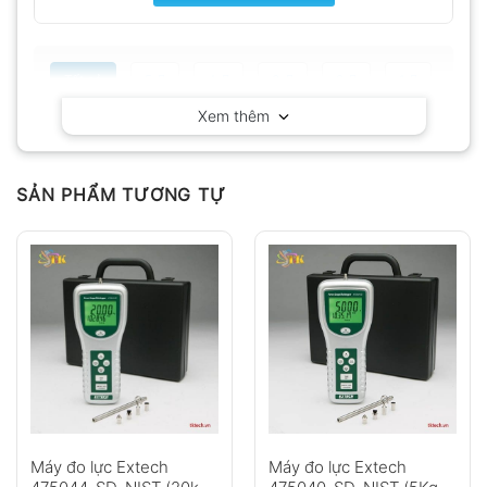
Tất cả
5
4
3
2
1
Xem thêm
Có video
Có ảnh
Chưa có đánh giá nào.
SẢN PHẨM TƯƠNG TỰ
Hỏi đáp
Anh
Chị
Máy đo lực Extech
Máy đo lực Extech