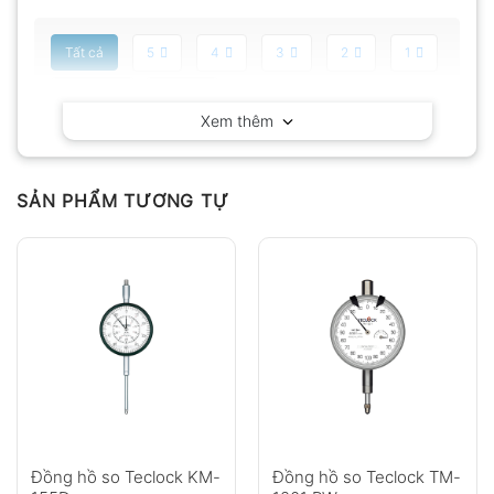
Tất cả
5
4
3
2
1
Có video
Có ảnh
Xem thêm
Chưa có đánh giá nào.
SẢN PHẨM TƯƠNG TỰ
Hỏi đáp
Anh
Chị
Đồng hồ so Teclock KM-
Đồng hồ so Teclock TM-