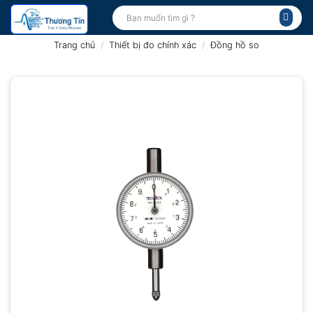
Bỏ
Tìm
kiếm:
qua
nội
Trang chủ
/
Thiết bị đo chính xác
/
Đồng hồ so
dung