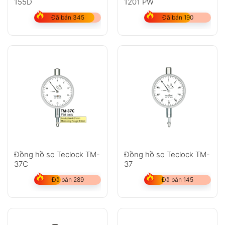
155D
1201 PW
GỬI
Đã bán 345
Đã bán 190
Không có bình luận nào
Đồng hồ so Teclock TM-
Đồng hồ so Teclock TM-
37C
37
Đã bán 289
Đã bán 145