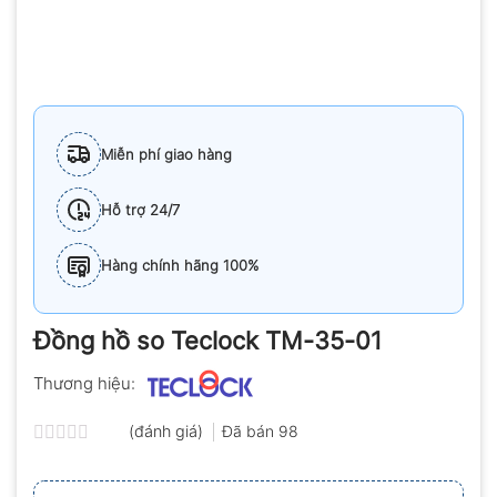
Miễn phí giao hàng
Hỗ trợ 24/7
Hàng chính hãng 100%
Đồng hồ so Teclock TM-35-01
Thương hiệu:
(đánh giá)
Đã bán
98
Được
xếp
hạng