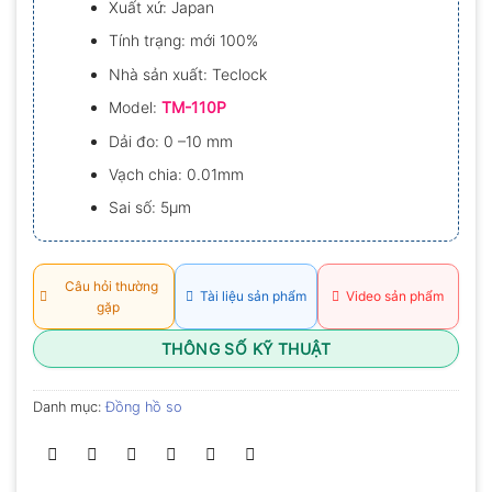
Xuất xứ: Japan
0.0
5
Tính trạng: mới 100%
sao
Nhà sản xuất: Teclock
Model:
TM-110P
Dải đo: 0 –10 mm
Vạch chia: 0.01mm
Sai số: 5µm
Câu hỏi thường
Tài liệu sản phẩm
Video sản phẩm
gặp
THÔNG SỐ KỸ THUẬT
Danh mục:
Đồng hồ so