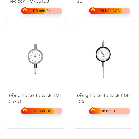
Teclock KM-05100
36
GỬI
Đã bán 84
Đã bán 333
Không có bình luận nào
Đồng hồ so Teclock TM-
Đồng hồ so Teclock KM-
35-01
155
Đã bán 118
Đã bán 129