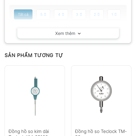
Tất cả
5
4
3
2
1
Có video
Có ảnh
Xem thêm
Chưa có đánh giá nào.
SẢN PHẨM TƯƠNG TỰ
Hỏi đáp
Anh
Chị
Đồng hồ so kim dài
Đồng hồ so Teclock TM-