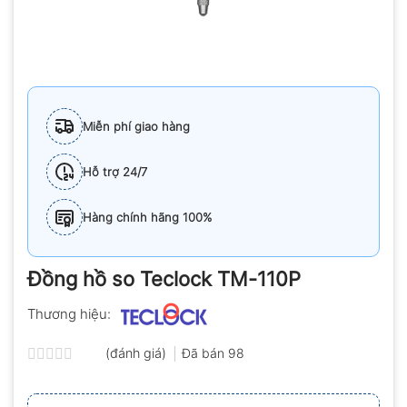
Miễn phí giao hàng
Hỗ trợ 24/7
Hàng chính hãng 100%
Đồng hồ so Teclock TM-110P
Thương hiệu:
(đánh giá)
Đã bán
98
Được
xếp
hạng