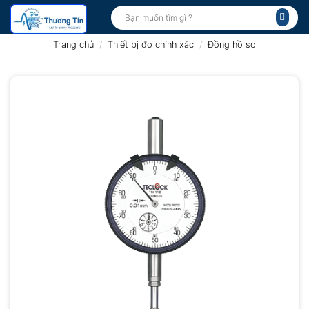
Bỏ
Tìm
kiếm:
qua
nội
Trang chủ
/
Thiết bị đo chính xác
/
Đồng hồ so
dung