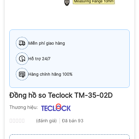
Miễn phí giao hàng
Hỗ trợ 24/7
Hàng chính hãng 100%
Đồng hồ so Teclock TM-35-02D
Thương hiệu:
(đánh giá)
Đã bán
93
Được
xếp
hạng