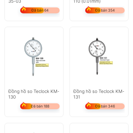
35-03
110 (0.01mm)
GỬI
Đã bán 64
Đã bán 354
Không có bình luận nào
Đồng hồ so Teclock KM-
Đồng hồ so Teclock KM-
130
131
Đã bán 188
Đã bán 346