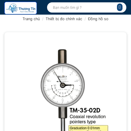
Bỏ
Tìm
kiếm:
qua
nội
Trang chủ
/
Thiết bị đo chính xác
/
Đồng hồ so
dung