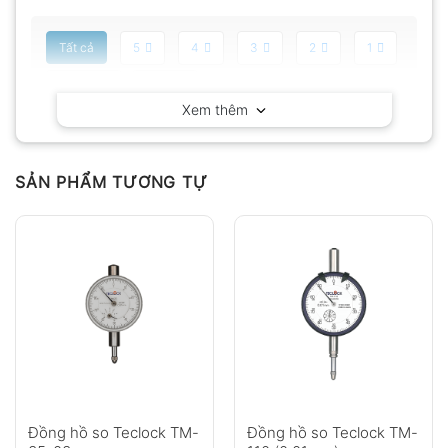
Tất cả
5
4
3
2
1
Có video
Có ảnh
Xem thêm
Chưa có đánh giá nào.
SẢN PHẨM TƯƠNG TỰ
Hỏi đáp
Anh
Chị
Đồng hồ so Teclock TM-
Đồng hồ so Teclock TM-