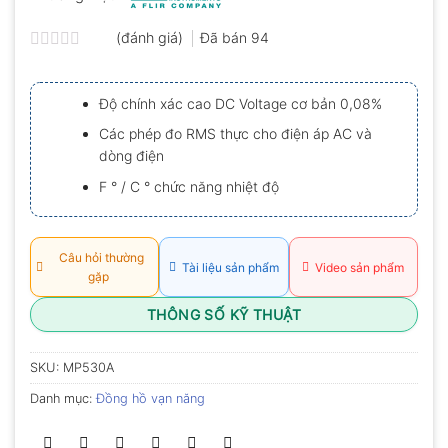
(đánh giá)
Đã bán
94
Được
xếp
hạng
Độ chính xác cao DC Voltage cơ bản 0,08%
0.0
5
Các phép đo RMS thực cho điện áp AC và
sao
dòng điện
F ° / C ° chức năng nhiệt độ
Câu hỏi thường
Tài liệu sản phẩm
Video sản phẩm
gặp
THÔNG SỐ KỸ THUẬT
SKU:
MP530A
Danh mục:
Đồng hồ vạn năng