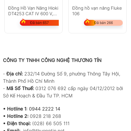
Đồng Hồ Vạn Năng Hioki
Đồng hồ vạn năng Fluke
DT4253 CAT IV 600 V,
106
CAT III 1000 V
Đã bán 657
Đã bán 266
CÔNG TY TNHH CÔNG NGHỆ THƯƠNG TÍN
-
Địa chỉ:
232/14 Đường Số 9, phường Thông Tây Hội,
Thành Phố Hồ Chí Minh
-
Mã Số Thuế:
0312 076 692 cấp ngày 04/12/2012 bởi
Sở Kế Hoạch & Đầu Tư TP. HCM
•
Hotline 1
:
0944 2222 14
•
Hotline 2:
0928 218 268
• Điện thoại:
(028) 66 505 111
•
Email:
info@thuongtin.net