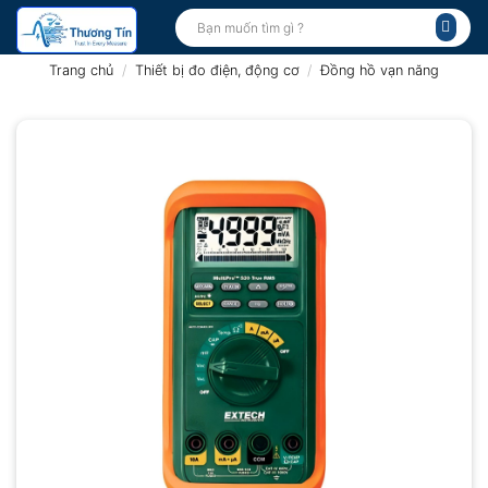
Bỏ
Tìm
kiếm:
qua
nội
Trang chủ
/
Thiết bị đo điện, động cơ
/
Đồng hồ vạn năng
dung