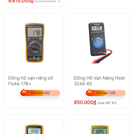
6.615.000
₫
6.750.000
₫
chưa VAT 8%
Đồng hồ vạn năng số
Đồng Hồ Vạn Năng Hioki
Fluke 17B+
3244-60
Đã bán 182
Đã bán 128
850.000
₫
chưa VAT 8%