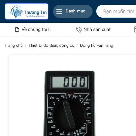
Bỏ
Tìm
qua
Danh mục
kiếm:
nội
dung
Về chúng tôi
Nhà sản xuất
Trang chủ
/
Thiết bị đo điện, động cơ
/
Đồng hồ vạn năng