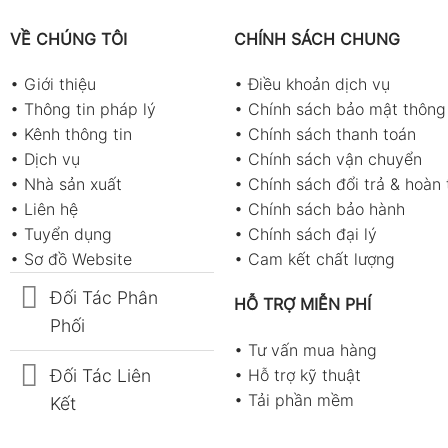
VỀ CHÚNG TÔI
CHÍNH SÁCH CHUNG
Độ chính xác
•
Giới thiệu
•
Điều khoản dịch vụ
±(0.5% + 2 digit)
•
Thông tin pháp lý
•
Chính sách bảo mật thông 
•
Kênh thông tin
•
Chính sách thanh toán
•
Dịch vụ
•
Chính sách vận chuyển
±(0.8% + 2 digit)
•
Nhà sản xuất
•
Chính sách đổi trả & hoàn 
•
Liên hệ
•
Chính sách bảo hành
•
Tuyển dụng
•
Chính sách đại lý
±(1.0% + 2 digit)
•
Sơ đồ Website
•
Cam kết chất lượng
Đối Tác Phân
HỖ TRỢ MIỄN PHÍ
Phối
•
Tư vấn mua hàng
Đối Tác Liên
•
Hỗ trợ kỹ thuật
•
Tải phần mềm
Kết
Độ chính xác