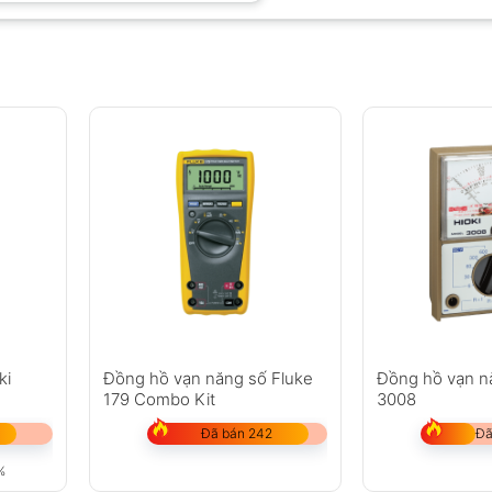
ồ vạn năng Tenmars YF-1002
ki
Đồng hồ vạn năng số Fluke
Đồng hồ vạn nă
179 Combo Kit
3008
Đã bán 242
Đã
%
50Ω)