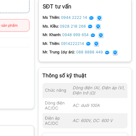
SĐT tư vấn
Ms Thiên:
0944 2222 14
 sản phẩm
Ms. Kiều:
0928 218 268
Mr. Khanh:
0948 999 654
Mr. Thiên:
0914222214
Mr. Trung (dự án):
088 8888 449
Thông số kỹ thuật
Dòng điện (A), Điện áp (V),
Chức năng
Điện trở (Ω)
Dòng điện
AC: dưới 100A
AC/DC
Điện áp
AC: 600V, DC: 600 V
AC/DC