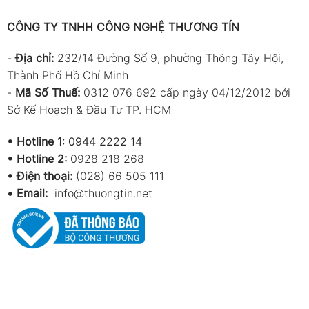
Đo điện áp dc (dc voltage)
CÔNG TY TNHH CÔNG NGHỆ THƯƠNG TÍN
Thang đo
Độ phân giải
-
Địa chỉ:
232/14 Đường Số 9, phường Thông Tây Hội,
200 mV
100 µV
Thành Phố Hồ Chí Minh
-
Mã Số Thuế:
0312 076 692 cấp ngày 04/12/2012 bởi
2000 mV
1 mV
Sở Kế Hoạch & Đầu Tư TP. HCM
20 V
10 mV
•
Hotline 1
:
0944 2222 14
200 V
100 mV
•
Hotline 2:
0928 218 268
• Điện thoại:
(028) 66 505 111
600 V
1 V
•
Email:
info@thuongtin.net
Trở kháng đầu vào:
1 MΩ
Điện áp vào tối đa:
600V DC hoặc 600V AC rms
Đo điện áp AC(ac voltage)
Thang đo
Độ phân giải