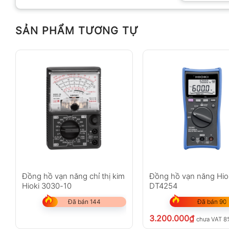
SẢN PHẨM TƯƠNG TỰ
Đồng h
Tính năng chính
Đo điện áp AC: 1V ~ 600V
Đồng hồ vạn năng chỉ thị kim
Đồng hồ vạn năng Hio
Hioki 3030-10
DT4254
Đo điện áp DC: 100µV ~ 600V
Đã bán 144
Đã bán 90
Đo điện trở: 0.1Ω ~ 2MΩ
3.200.000
₫
chưa VAT 8
Kiểm tra diode và thông mạch (có còi báo <