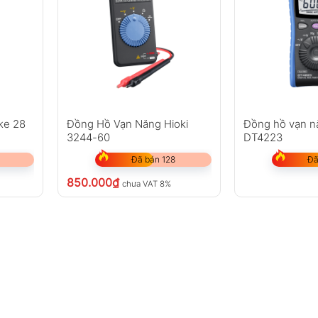
ẩn, tại 23°C ±1°C (73°F ±2°F), RH ≤82%
ố digit]
 tối đa 1999 counts
ke 28
Đồng Hồ Vạn Năng Hioki
Đồng hồ vạn n
3244-60
DT4223
Đã bán 128
Đã
hiện trên màn hình
850.000
₫
chưa VAT 8%
5%
<75%