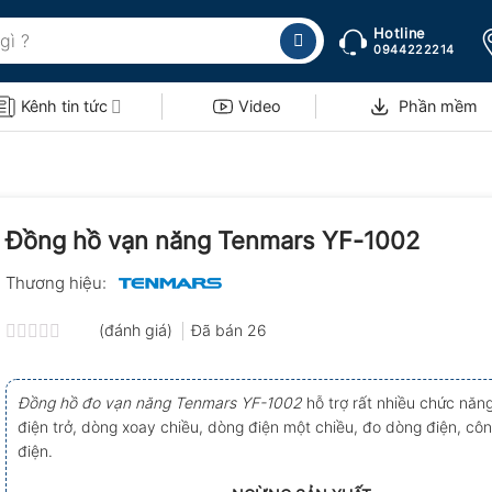
Hotline
0944222214
Kênh tin tức
Video
Phần mềm
Đồng hồ vạn năng Tenmars YF-1002
Thương hiệu:
(đánh giá)
Đã bán
26
Được
xếp
hạng
Đồng hồ đo vạn năng Tenmars YF-1002
hỗ trợ rất nhiều chức năn
0.0
điện trở, dòng xoay chiều, dòng điện một chiều, đo dòng điện, cô
5
sao
điện.