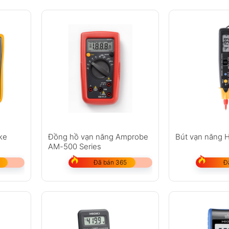
ke
Đồng hồ vạn năng Amprobe
Bút vạn năng 
AM-500 Series
t đầu
Đã bán 365
Đ
 thông thường