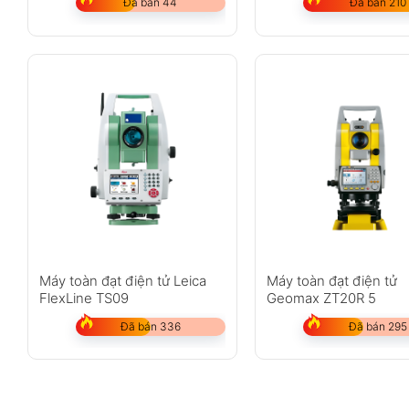
Đã bán 44
Đã bán 210
Máy toàn đạt điện tử Leica
Máy toàn đạt điện tử
FlexLine TS09
Geomax ZT20R 5
Đã bán 336
Đã bán 295