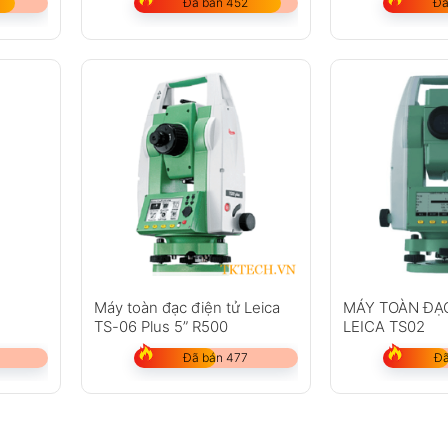
Đã bán 452
Đã
Máy toàn đạc điện tử Leica
MÁY TOÀN ĐẠ
TS-06 Plus 5” R500
LEICA TS02
Đã bán 477
Đã