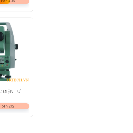
 bán 406
C ĐIỆN TỬ
 bán 212