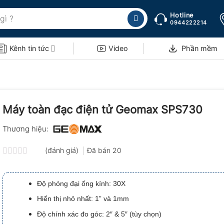
Hotline
0944222214
Kênh tin tức
Video
Phần mềm
Máy toàn đạc điện tử Geomax SPS730
Thương hiệu:
(đánh giá)
Đã bán
20
Được
xếp
hạng
Độ phóng đại ống kính: 30X
0.0
5
Hiển thị nhỏ nhất: 1” và 1mm
sao
Độ chính xác đo góc: 2″ & 5″ (tùy chọn)