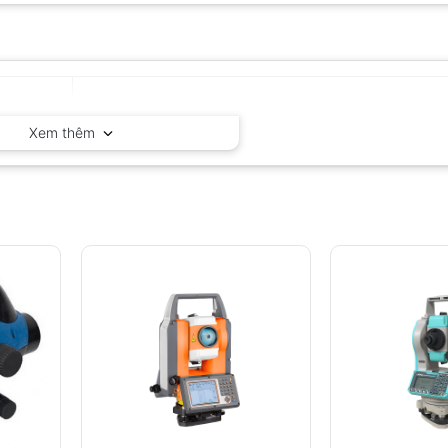
Geomax – Thụy Sỹ
Xem thêm