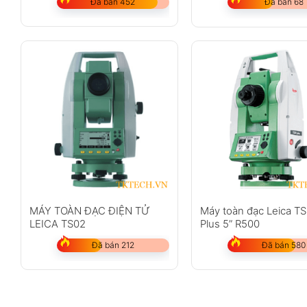
Đã bán 452
Đã bán 68
MÁY TOÀN ĐẠC ĐIỆN TỬ
Máy toàn đạc Leica T
LEICA TS02
Plus 5” R500
Đã bán 212
Đã bán 580