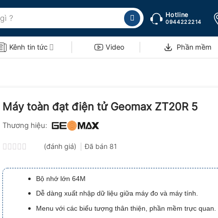
Hotline
0944222214
Kênh tin tức
Video
Phần mềm
Máy toàn đạt điện tử Geomax ZT20R 5
Thương hiệu:
(đánh giá)
Đã bán
81
Được
xếp
hạng
Bộ nhớ lớn 64M
0.0
5
Dễ dàng xuất nhập dữ liệu giữa máy đo và máy tính.
sao
Menu với các biểu tượng thân thiện, phần mềm trực quan.