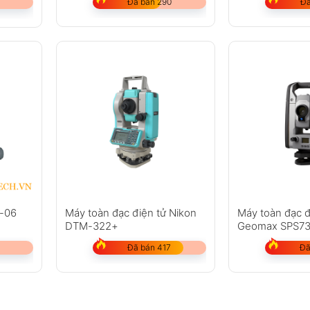
Đã bán 290
Đã
S-06
Máy toàn đạc điện tử Nikon
Máy toàn đạc đ
DTM-322+
Geomax SPS7
Đã bán 417
Đã