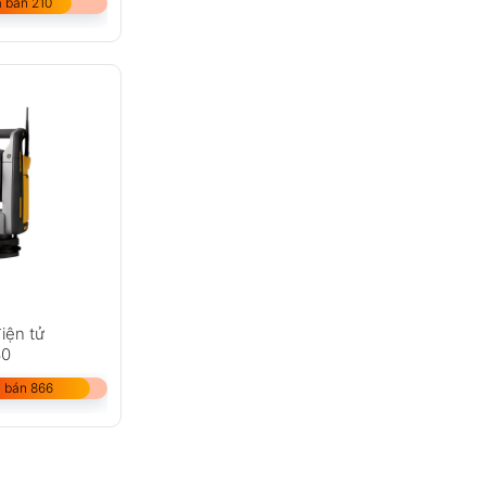
 bán 210
iện tử
30
 bán 866