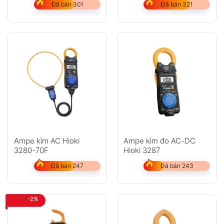
Đã bán 301
Đã bán 321
Ampe kìm AC Hioki
Ampe kìm đo AC-DC
3280-70F
Hioki 3287
Đã bán 247
Đã bán 243
-2%