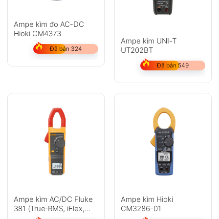
Ampe kìm đo AC-DC
Hioki CM4373
Ampe kìm UNI-T
Đã bán 324
UT202BT
Đã bán 549
Ampe kìm AC/DC Fluke
Ampe kìm Hioki
381 (True‑RMS, iFlex,
CM3286-01
hiển thị từ xa)