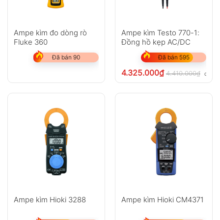
Ampe kìm đo dòng rò
Ampe kìm Testo 770-1:
Fluke 360
Đồng hồ kẹp AC/DC
Đã bán 90
Đã bán 595
4.325.000
₫
4.410.000
₫
chưa 
Ampe kìm Hioki 3288
Ampe kìm Hioki CM4371