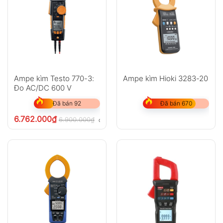
Ampe kìm Testo 770-3:
Ampe kìm Hioki 3283-20
Đo AC/DC 600 V
Đã bán 92
Đã bán 670
6.762.000
₫
6.900.000
₫
chưa VAT 8%