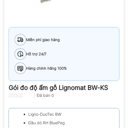
Miễn phí giao hàng
Hỗ trợ 24/7
Hàng chính hãng 100%
Gói đo độ ẩm gỗ Lignomat BW-KS
Đã bán
0
Được
xếp
hạng
Ligno-DuoTec BW
0.0
5
Đầu dò RH BluePeg
sao