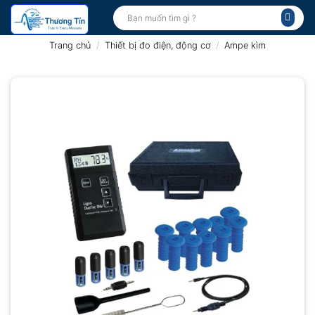
Bỏ
Tìm
kiếm:
qua
nội
Trang chủ
/
Thiết bị đo điện, động cơ
/
Ampe kìm
dung