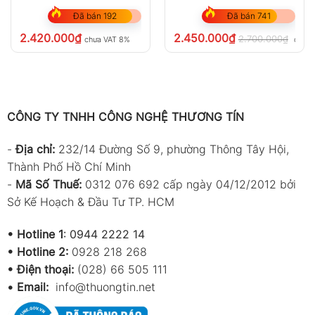
Đã bán 192
Đã bán 741
2.420.000
₫
2.450.000
₫
2.700.000
₫
chưa VAT 8%
chưa 
CÔNG TY TNHH CÔNG NGHỆ THƯƠNG TÍN
-
Địa chỉ:
232/14 Đường Số 9, phường Thông Tây Hội,
Thành Phố Hồ Chí Minh
-
Mã Số Thuế:
0312 076 692 cấp ngày 04/12/2012 bởi
Sở Kế Hoạch & Đầu Tư TP. HCM
•
Hotline 1
:
0944 2222 14
•
Hotline 2:
0928 218 268
• Điện thoại:
(028) 66 505 111
•
Email:
info@thuongtin.net