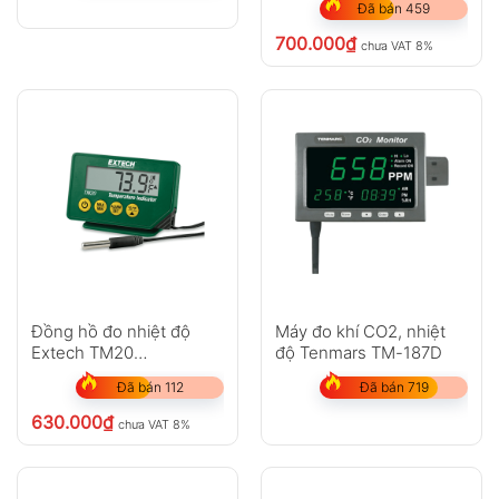
Đã bán 459
700.000
₫
chưa VAT 8%
Đồng hồ đo nhiệt độ
Máy đo khí CO2, nhiệt
Extech TM20
độ Tenmars TM-187D
Temperature Indicator
Đã bán 112
Đã bán 719
630.000
₫
chưa VAT 8%