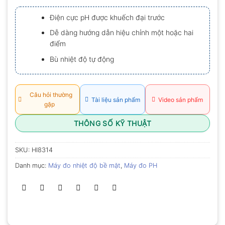
xếp
hạng
Điện cực pH được khuếch đại trước
0.0
5
Dễ dàng hướng dẫn hiệu chỉnh một hoặc hai
sao
điểm
Bù nhiệt độ tự động
Câu hỏi thường
Tài liệu sản phẩm
Video sản phẩm
gặp
THÔNG SỐ KỸ THUẬT
SKU:
HI8314
Danh mục:
Máy đo nhiệt độ bề mặt
,
Máy đo PH