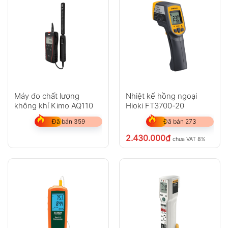
Máy đo chất lượng
Nhiệt kế hồng ngoại
không khí Kimo AQ110
Hioki FT3700-20
Đã bán 359
Đã bán 273
2.430.000
₫
chưa VAT 8%