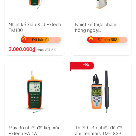
Nhiệt kế kiểu K, J Extech
Nhiệt kế thực phẩm
TM100
hồng ngoại
Fluke FoodPro
Đã bán 94
Đã bán 558
2.000.000
₫
chưa VAT 8%
-9%
Máy đo nhiệt độ tiếp xúc
Thiết bị đo nhiệt độ độ
Extech EA11A
ẩm Tenmars TM-183P