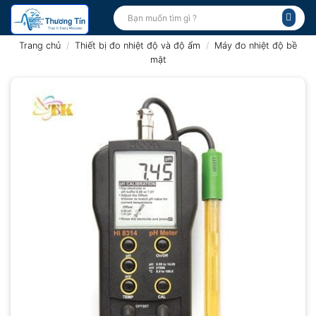
Bỏ
Tìm
kiếm:
qua
nội
Trang chủ
/
Thiết bị đo nhiệt độ và độ ẩm
/
Máy đo nhiệt độ bề
dung
mặt