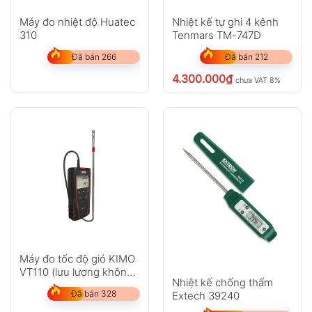
Máy đo nhiệt độ Huatec
Nhiệt kế tự ghi 4 kênh
310
Tenmars TM-747D
Đã bán 266
Đã bán 212
4.300.000
₫
chưa VAT 8%
Máy đo tốc độ gió KIMO
VT110 (lưu lượng không
Nhiệt kế chống thấm
khí, nhiệt độ)
Đã bán 328
Extech 39240