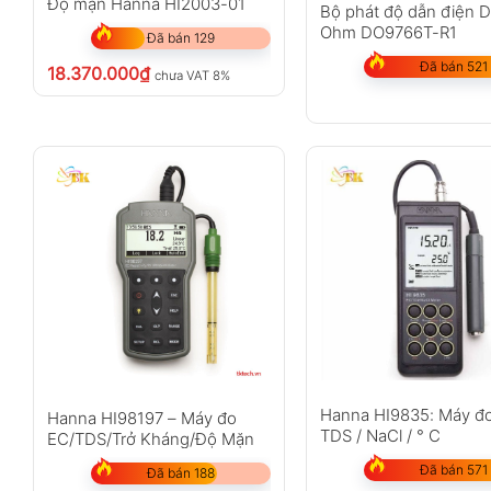
Độ mặn Hanna HI2003-01
Bộ phát độ dẫn điện D
Ohm DO9766T-R1
Đã bán 129
Đã bán 521
18.370.000
₫
chưa VAT 8%
Hanna HI9835: Máy đo
Hanna HI98197 – Máy đo
TDS / NaCl / ° C
EC/TDS/Trở Kháng/Độ Mặn
Đã bán 571
Đã bán 188