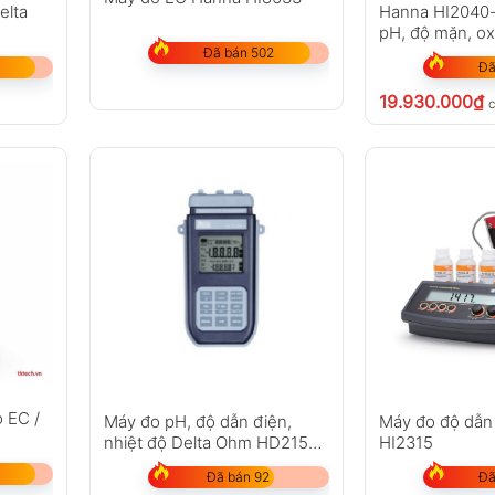
elta
Hanna HI2040-
pH, độ mặn, o
Đã bán 502
Đã
19.930.000
₫
 EC /
Máy đo pH, độ dẫn điện,
Máy đo độ dẫn
nhiệt độ Delta Ohm HD2156.1
HI2315
(7 in 1)
Đã bán 92
Đã