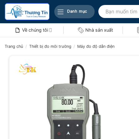
Bỏ
Tìm
qua
Danh mục
kiếm:
nội
dung
Về chúng tôi
Nhà sản xuất
Trang chủ
/
Thiết bị đo môi trường
/
Máy đo độ dẫn điện