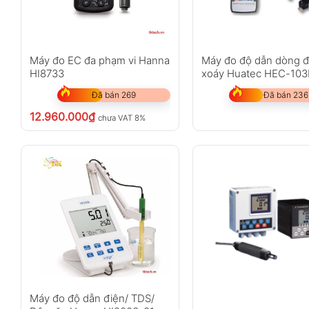
Máy đo EC đa phạm vi Hanna
Máy đo độ dẫn dòng đ
HI8733
xoáy Huatec HEC-103
Đã bán 269
Đã bán 236
12.960.000
₫
chưa VAT 8%
Máy đo độ dẫn điện/ TDS/