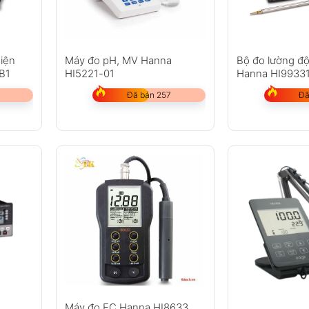
iện
Máy đo pH, MV Hanna
Bộ đo lường độ
B1
HI5221-01
Hanna HI9933
Đã bán 257
Đã
Máy đo EC Hanna HI8633