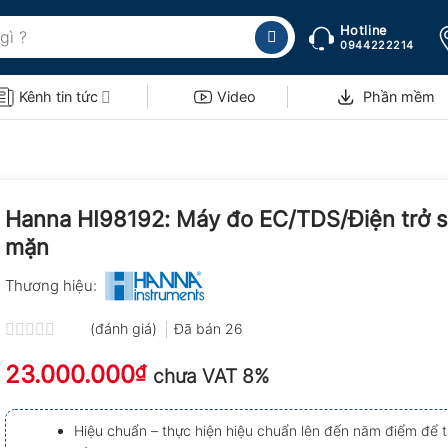
Hotline
0944222214
Kênh tin tức
Video
Phần mềm
Hanna HI98192: Máy đo EC/TDS/Điện trở 
mặn
Thương hiệu:
(đánh giá)
Đã bán
26
Được
23.000.000
xếp
₫
chưa VAT 8%
hạng
0.0
5
Hiệu chuẩn – thực hiện hiệu chuẩn lên đến năm điểm để 
sao