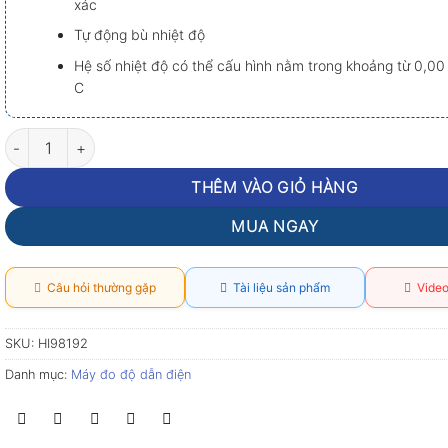
xác
Tự động bù nhiệt độ
Hệ số nhiệt độ có thể cấu hình nằm trong khoảng từ 0,0
C
Hanna HI98192: Máy đo EC/TDS/Điện trở suất/Độ mặn số lượng
THÊM VÀO GIỎ HÀNG
MUA NGAY
Câu hỏi thường gặp
Tài liệu sản phẩm
Video
SKU:
HI98192
Danh mục:
Máy đo độ dẫn điện