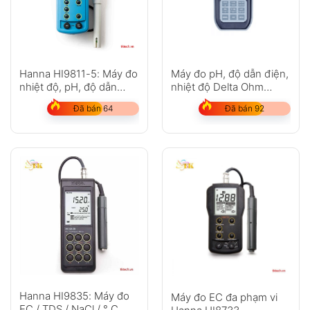
Hanna HI9811-5: Máy đo
Máy đo pH, độ dẫn điện,
nhiệt độ, pH, độ dẫn
nhiệt độ Delta Ohm
điện
HD2156.1 (7 in 1)
Đã bán 64
Đã bán 92
Hanna HI9835: Máy đo
Máy đo EC đa phạm vi
EC / TDS / NaCl / ° C