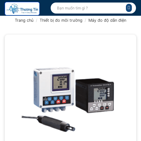
Bỏ
Tìm
kiếm:
qua
nội
Trang chủ
/
Thiết bị đo môi trường
/
Máy đo độ dẫn điện
dung