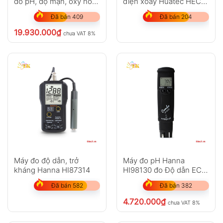
đo pH, độ mặn, oxy hòa
điện xoáy Huatec HEC-
tan…
103A1
Đã bán 409
Đã bán 204
19.930.000
₫
chưa VAT 8%
Máy đo độ dẫn, trở
Máy đo pH Hanna
kháng Hanna HI87314
HI98130 đo Độ dẫn EC /
TDS
Đã bán 582
Đã bán 382
4.720.000
₫
chưa VAT 8%