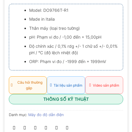
xếp
hạng
Model: DO9766T-R1
0.0
5
Made in Italia
sao
Thân máy (loại treo tường)
pH: Phạm vi đo / -1,00 đến + 15,00pH
Độ chính xác / 0,1% rdg +/- 1 chữ số +/- 0,01%
pH / ℃ (độ lệch nhiệt độ)
ORP: Phạm vi đo / -1999 đến + 1999mV
Câu hỏi thường
Tài liệu sản phẩm
Video sản phẩm
gặp
THÔNG SỐ KỸ THUẬT
Danh mục:
Máy đo độ dẫn điện