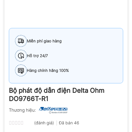
Miễn phí giao hàng
Hỗ trợ 24/7
Hàng chính hãng 100%
Bộ phát độ dẫn điện Delta Ohm
DO9766T-R1
Thương hiệu:
(đánh giá)
Đã bán
46
Được