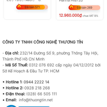
Hanna HI8733
Đã bán 571
Đã bán 269
12.960.000
₫
chưa VAT 8%
CÔNG TY TNHH CÔNG NGHỆ THƯƠNG TÍN
-
Địa chỉ:
232/14 Đường Số 9, phường Thông Tây Hội,
Thành Phố Hồ Chí Minh
-
Mã Số Thuế:
0312 076 692 cấp ngày 04/12/2012 bởi
Sở Kế Hoạch & Đầu Tư TP. HCM
•
Hotline 1
:
0944 2222 14
•
Hotline 2:
0928 218 268
• Điện thoại:
(028) 66 505 111
•
Email:
info@thuongtin.net