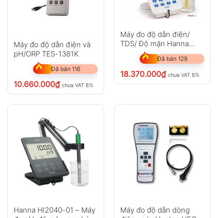
Máy đo độ dẫn điện/
TDS/ Độ mặn Hanna
Máy đo độ dẫn điện và
HI2003-01
pH/ORP TES-1381K
Đã bán 129
Đã bán 116
18.370.000
₫
chưa VAT 8%
10.660.000
₫
chưa VAT 8%
Hanna HI2040-01 – Máy
Máy đo độ dẫn dòng