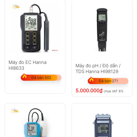
Máy đo EC Hanna
Máy đo pH / Độ dẫn /
HI8633
TDS Hanna HI98129
Đã bán 502
Đã bán 271
5.000.000
₫
chưa VAT 8%