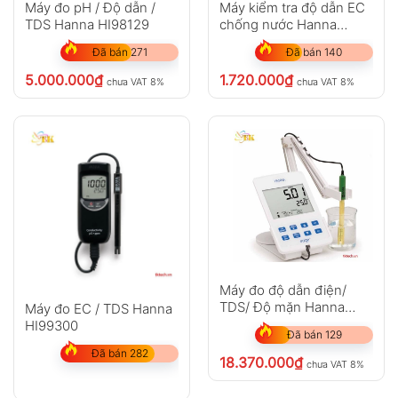
Máy đo pH / Độ dẫn /
Máy kiểm tra độ dẫn EC
TDS Hanna HI98129
chống nước Hanna
HI98304
Đã bán 271
Đã bán 140
5.000.000
₫
1.720.000
₫
chưa VAT 8%
chưa VAT 8%
Máy đo độ dẫn điện/
TDS/ Độ mặn Hanna
Máy đo EC / TDS Hanna
HI2003-01
HI99300
Đã bán 129
Đã bán 282
18.370.000
₫
chưa VAT 8%