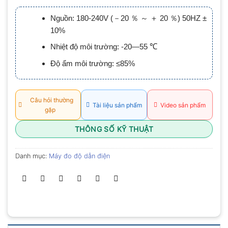
xếp
hạng
Nguồn: 180-240V (－20 ％ ～ ＋ 20 ％) 50HZ ±
0.0
5
10%
sao
Nhiệt độ môi trường: -20—55 ℃
Độ ẩm môi trường: ≤85%
Câu hỏi thường
Tài liệu sản phẩm
Video sản phẩm
gặp
THÔNG SỐ KỸ THUẬT
Danh mục:
Máy đo độ dẫn điện