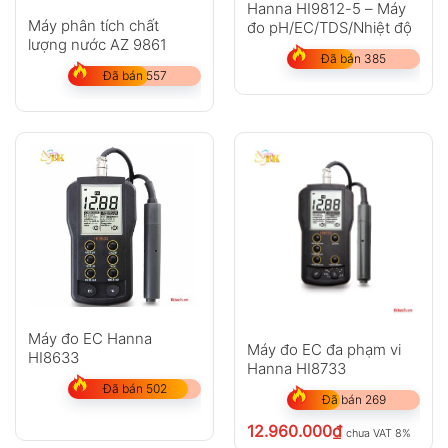
Hanna HI9812-5 – Máy
Máy phân tích chất
đo pH/EC/TDS/Nhiệt độ
lượng nước AZ 9861
Đã bán 385
Đã bán 557
Máy đo EC Hanna
Máy đo EC đa phạm vi
HI8633
Hanna HI8733
Đã bán 502
Đã bán 269
12.960.000
₫
chưa VAT 8%