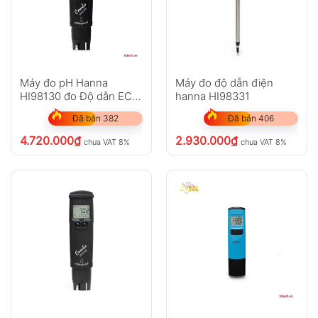
Máy đo pH Hanna
Máy đo độ dẫn điện
HI98130 đo Độ dẫn EC /
hanna HI98331
TDS
Đã bán 382
Đã bán 406
4.720.000
₫
2.930.000
₫
chưa VAT 8%
chưa VAT 8%