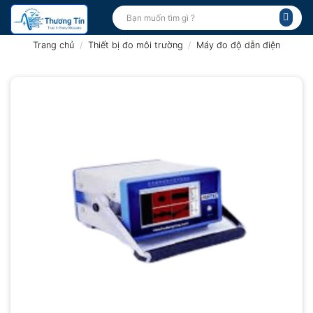
Bỏ
Tìm
kiếm:
qua
nội
Trang chủ
/
Thiết bị đo môi trường
/
Máy đo độ dẫn điện
dung