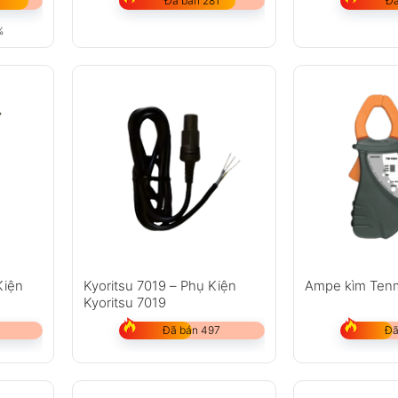
Đã bán 281
Đã
%
Kiện
Kyoritsu 7019 – Phụ Kiện
Ampe kìm Ten
Kyoritsu 7019
Đã bán 497
Đã