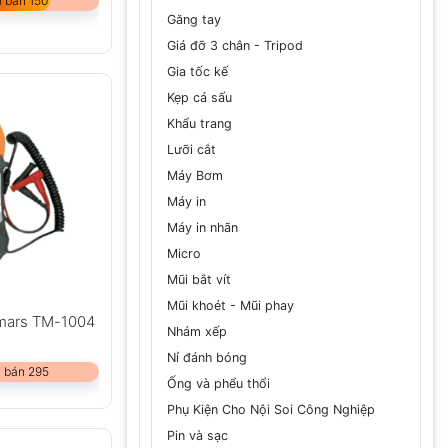
 bán 150
Găng tay
Giá đỡ 3 chân - Tripod
Gia tốc kế
Kẹp cá sấu
Khẩu trang
Lưỡi cắt
Máy Bơm
Máy in
Máy in nhãn
Micro
Mũi bắt vít
Mũi khoét - Mũi phay
mars TM-1004
Nhám xếp
Nỉ đánh bóng
 bán 295
Ống và phểu thổi
Phụ Kiện Cho Nội Soi Công Nghiệp
Pin và sạc