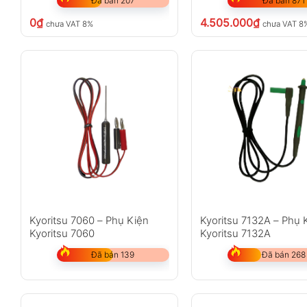
Đã bán 207
Đã bán 871
0
₫
4.505.000
₫
chưa VAT 8%
chưa VAT 8
Kyoritsu 7060 – Phụ Kiện
Kyoritsu 7132A – Phụ 
Kyoritsu 7060
Kyoritsu 7132A
Đã bán 139
Đã bán 268