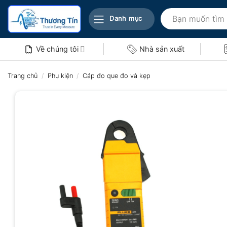
Bỏ
Tìm
qua
Danh mục
kiếm:
nội
dung
Về chúng tôi
Nhà sản xuất
Trang chủ
/
Phụ kiện
/
Cáp đo que đo và kẹp