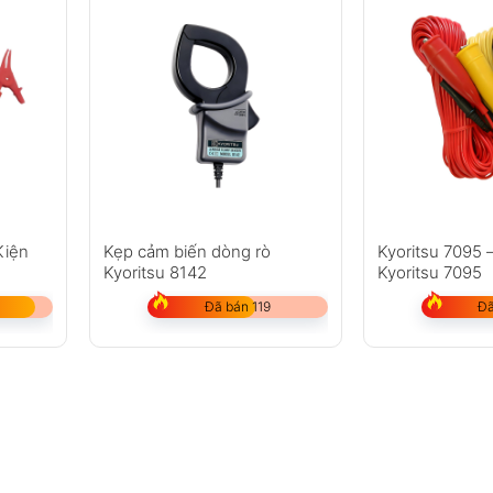
Kiện
Kẹp cảm biến dòng rò
Kyoritsu 7095 
Kyoritsu 8142
Kyoritsu 7095
Đã bán 119
Đã