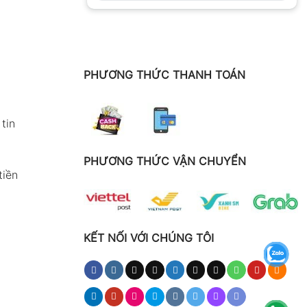
PHƯƠNG THỨC THANH TOÁN
tin
PHƯƠNG THỨC VẬN CHUYỂN
tiền
KẾT NỐI VỚI CHÚNG TÔI