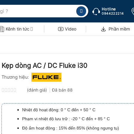
Hotline
0944222214
Kênh tin tức
Video
Phần mềm
Kẹp dòng AC / DC Fluke i30
Thương hiệu:
(đánh giá)
Đã bán
88
Được
xếp
hạng
Nhiệt độ hoạt động:
0 ° C đến + 50 ° C
0.0
5
Phạm vi nhiệt độ lưu trữ :
-20 ° C đến + 85 ° C
sao
Độ ẩm hoạt động :
15% đến 85% (không ngưng tụ)