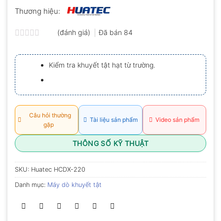
Thương hiệu:
(đánh giá)
Đã bán
84
Được
xếp
hạng
Kiểm tra khuyết tật hạt từ trường.
0.0
5
sao
Câu hỏi thường
Tài liệu sản phẩm
Video sản phẩm
gặp
THÔNG SỐ KỸ THUẬT
SKU:
Huatec HCDX-220
Danh mục:
Máy dò khuyết tật