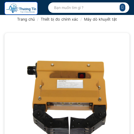
Bỏ
Tìm
kiếm:
qua
nội
Trang chủ
/
Thiết bị đo chính xác
/
Máy dò khuyết tật
dung