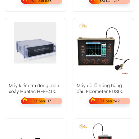
Đã bán 523
Đã bán 217
Máy kiểm tra dòng điện
Máy dò lỗ hổng hàng
xoáy Huatec HEF-400
đầu Elcometer FD800
Đã bán 117
Đã bán 242