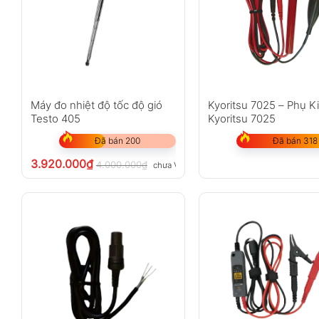
Máy đo nhiệt độ tốc độ gió
Kyoritsu 7025 – Phụ K
Testo 405
Kyoritsu 7025
Đã bán 200
Đã bán 318
3.920.000
₫
4.000.000
₫
chưa VAT 8%