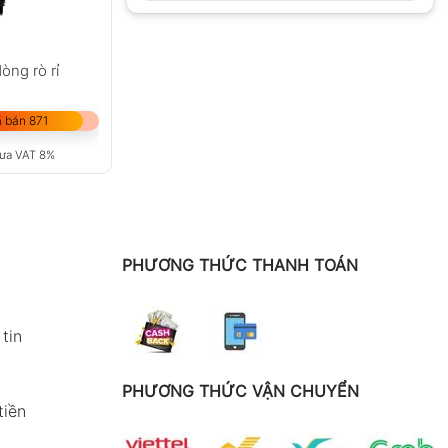
òng rò rỉ
 bán 871
ưa VAT 8%
PHƯƠNG THỨC THANH TOÁN
tin
PHƯƠNG THỨC VẬN CHUYỂN
tiền