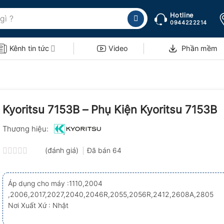
Hotline
0944222214
Kênh tin tức
Video
Phần mềm
Kyoritsu 7153B – Phụ Kiện Kyoritsu 7153B
Thương hiệu:
(đánh giá)
Đã bán
64
Được
xếp
hạng
Áp dụng cho máy :1110,2004
0.0
,2006,2017,2027,2040,2046R,2055,2056R,2412,2608A,2805
5
sao
Nơi Xuất Xứ : Nhật