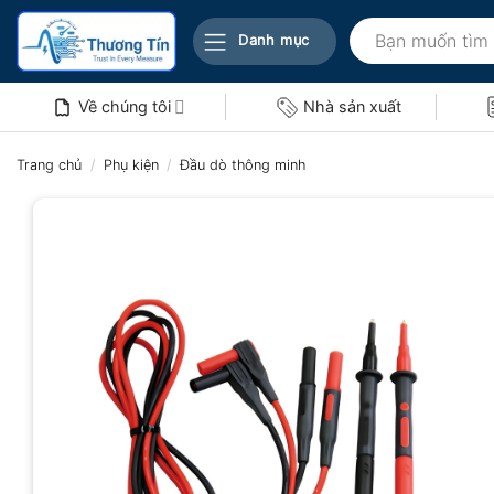
Bỏ
Tìm
qua
Danh mục
kiếm:
nội
dung
Về chúng tôi
Nhà sản xuất
Trang chủ
/
Phụ kiện
/
Đầu dò thông minh