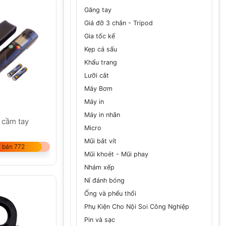
Găng tay
Giá đỡ 3 chân - Tripod
Gia tốc kế
Kẹp cá sấu
Khẩu trang
Lưỡi cắt
Máy Bơm
Máy in
Máy in nhãn
 cầm tay
Micro
Mũi bắt vít
 bán 772
Mũi khoét - Mũi phay
Nhám xếp
Nỉ đánh bóng
Ống và phểu thổi
Phụ Kiện Cho Nội Soi Công Nghiệp
Pin và sạc