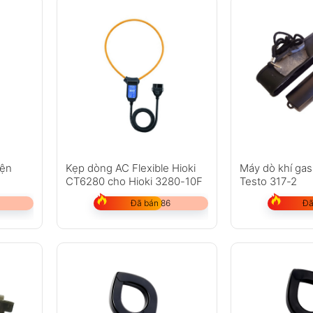
iện
Kẹp dòng AC Flexible Hioki
Máy dò khí gas
CT6280 cho Hioki 3280-10F
Testo 317-2
Đã bán 86
Đã