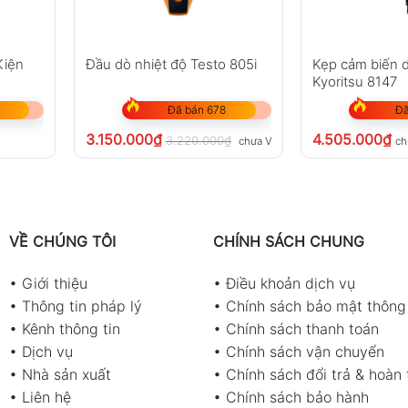
Kiện
Đầu dò nhiệt độ Testo 805i
Kẹp cảm biến d
Kyoritsu 8147
Đã bán 678
Đã
3.150.000
₫
4.505.000
₫
3.220.000
₫
chưa VAT 8%
ch
VỀ CHÚNG TÔI
CHÍNH SÁCH CHUNG
•
Giới thiệu
•
Điều khoản dịch vụ
•
Thông tin pháp lý
•
Chính sách bảo mật thông 
•
Kênh thông tin
•
Chính sách thanh toán
•
Dịch vụ
•
Chính sách vận chuyển
•
Nhà sản xuất
•
Chính sách đổi trả & hoàn 
•
Liên hệ
•
Chính sách bảo hành