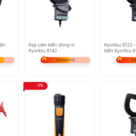
iện
Kẹp cảm biến dòng rò
Kyoritsu 8122 
Kyoritsu 8142
biến Kyoritsu 
Đã bán 119
Đã
-2%