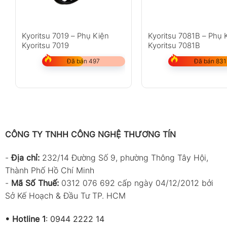
Kyoritsu 7019 – Phụ Kiện
Kyoritsu 7081B – Phụ 
Kyoritsu 7019
Kyoritsu 7081B
Đã bán 497
Đã bán 831
CÔNG TY TNHH CÔNG NGHỆ THƯƠNG TÍN
-
Địa chỉ:
232/14 Đường Số 9, phường Thông Tây Hội,
Thành Phố Hồ Chí Minh
-
Mã Số Thuế:
0312 076 692 cấp ngày 04/12/2012 bởi
Sở Kế Hoạch & Đầu Tư TP. HCM
•
Hotline 1
:
0944 2222 14