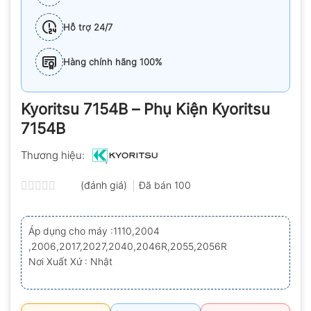
Hỗ trợ 24/7
Hàng chính hãng 100%
Kyoritsu 7154B – Phụ Kiện Kyoritsu
7154B
Thương hiệu:
(đánh giá)
Đã bán
100
Được
xếp
hạng
Áp dụng cho máy :1110,2004
0.0
,2006,2017,2027,2040,2046R,2055,2056R
5
sao
Nơi Xuất Xứ : Nhật