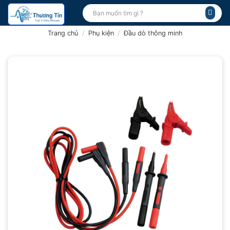
Bỏ
Tìm
kiếm:
qua
nội
Trang chủ
/
Phụ kiện
/
Đầu dò thông minh
dung