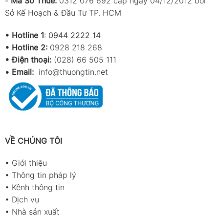
-
Mã Số Thuế:
0312 076 692 cấp ngày 04/12/2012 bởi
Sở Kế Hoạch & Đầu Tư TP. HCM
•
Hotline 1
:
0944 2222 14
•
Hotline 2:
0928 218 268
• Điện thoại:
(028) 66 505 111
•
Email:
info@thuongtin.net
VỀ CHÚNG TÔI
•
Giới thiệu
•
Thông tin pháp lý
•
Kênh thông tin
•
Dịch vụ
•
Nhà sản xuất