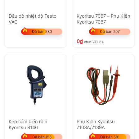
Đầu dò nhiệt độ Testo
Kyoritsu 7067 – Phụ Kiện
VAC
Kyoritsu 7067
Đã bán 580
Đã bán 207
0
₫
chưa VAT 8%
Kẹp cảm biến rò rỉ
Phụ Kiện Kyoritsu
Kyoritsu 8146
7103A/7139A
Đã bán 156
Đã bán 581