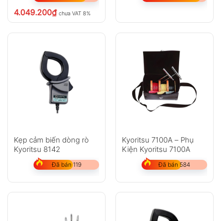
4.049.200
₫
chưa VAT 8%
Kẹp cảm biến dòng rò
Kyoritsu 7100A – Phụ
Kyoritsu 8142
Kiện Kyoritsu 7100A
Đã bán 119
Đã bán 584