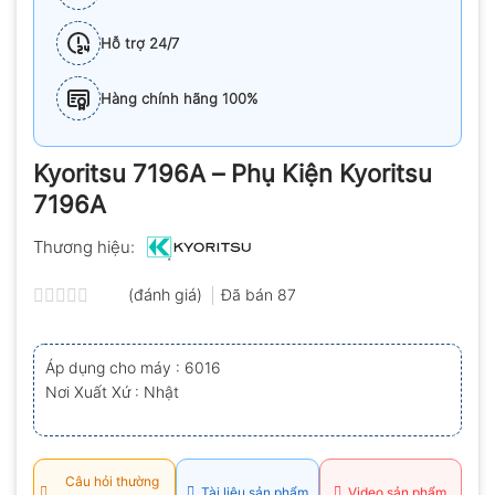
Hỗ trợ 24/7
Hàng chính hãng 100%
Kyoritsu 7196A – Phụ Kiện Kyoritsu
7196A
Thương hiệu:
(đánh giá)
Đã bán
87
Được
xếp
hạng
Áp dụng cho máy : 6016
0.0
Nơi Xuất Xứ : Nhật
5
sao
Câu hỏi thường
Tài liệu sản phẩm
Video sản phẩm