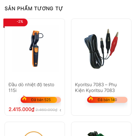
SẢN PHẨM TƯƠNG TỰ
-2%
Đầu dò nhiệt độ testo
Kyoritsu 7083 – Phụ
115i
Kiện Kyoritsu 7083
Đã bán 525
Đã bán 140
2.415.000
₫
2.460.000
₫
chưa VAT 8%