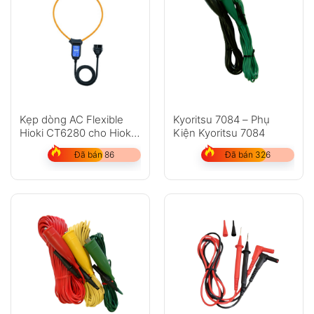
Kẹp dòng AC Flexible
Kyoritsu 7084 – Phụ
Hioki CT6280 cho Hioki
Kiện Kyoritsu 7084
3280-10F
Đã bán 86
Đã bán 326