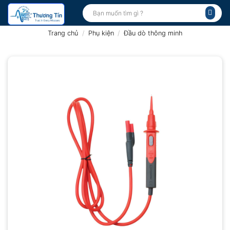
Bỏ
Tìm
kiếm:
qua
nội
Trang chủ
/
Phụ kiện
/
Đầu dò thông minh
dung