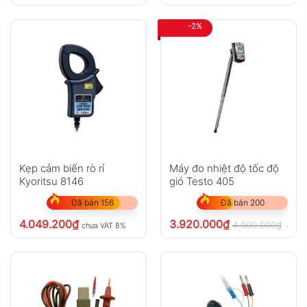
-2%
Kẹp cảm biến rò rỉ
Máy đo nhiệt độ tốc độ
Kyoritsu 8146
gió Testo 405
Đã bán 156
Đã bán 200
4.049.200
₫
3.920.000
₫
4.000.000
₫
chưa VAT 8%
chưa