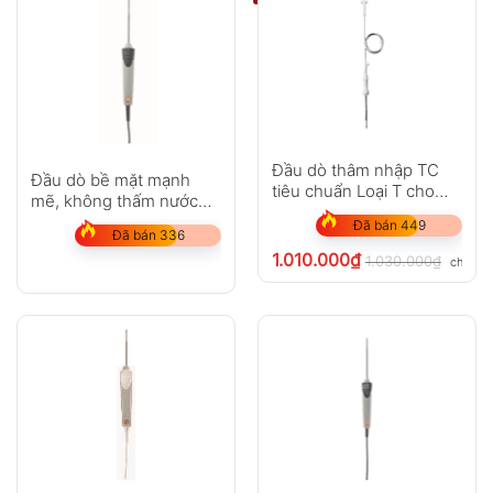
Đầu dò thâm nhập TC
Đầu dò bề mặt mạnh
tiêu chuẩn Loại T cho
mẽ, không thấm nước
testo 108
(Pt100)
Đã bán 449
Đã bán 336
1.010.000
₫
1.030.000
₫
chưa V