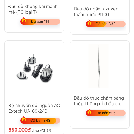
Đầu dò không khí mạnh
Đầu dò ngâm / xuyên
mẽ (TC loại T)
thấm nước Pt100
Đã bán 114
Đã bán 333
Đầu dò thực phẩm bằng
thép không gỉ chắc chắn
Bộ chuyển đổi nguồn AC
(Pt100)
Extech UA100-240
Đã bán 506
Đã bán 348
850.000
₫
chưa VAT 8%