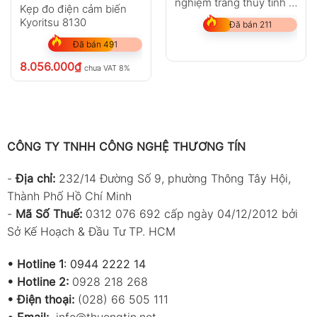
nghiệm tráng thủy tinh –
Kẹp đo điện cảm biến
với cảm biến nhiệt độ
Kyoritsu 8130
Đã bán 211
Pt100
Đã bán 491
8.056.000
₫
chưa VAT 8%
CÔNG TY TNHH CÔNG NGHỆ THƯƠNG TÍN
-
Địa chỉ:
232/14 Đường Số 9, phường Thông Tây Hội,
Thành Phố Hồ Chí Minh
-
Mã Số Thuế:
0312 076 692 cấp ngày 04/12/2012 bởi
Sở Kế Hoạch & Đầu Tư TP. HCM
•
Hotline 1
:
0944 2222 14
•
Hotline 2:
0928 218 268
• Điện thoại:
(028) 66 505 111