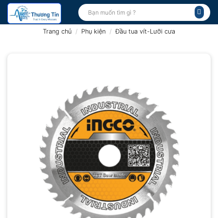
Bỏ
Tìm
kiếm:
qua
nội
Trang chủ
/
Phụ kiện
/
Đầu tua vít-Lưỡi cưa
dung