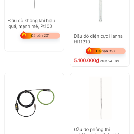
Đầu dò không khí hiệu
quả, mạnh mẽ, Pt100
Đầu dò điện cực Hanna
Đã bán 231
HI11310
Đã bán 397
5.100.000
₫
chưa VAT 8%
Đầu dò phòng thí