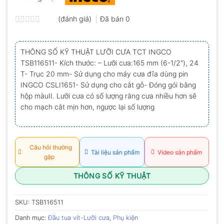
(đánh giá)
Đã bán
0
Được
xếp
hạng
THÔNG SỐ KỸ THUẬT LƯỠI CƯA TCT INGCO
0.0
TSB116511- Kích thước: – Lưỡi cưa:165 mm (6-1/2″), 24
5
sao
T- Trục 20 mm- Sử dụng cho máy cưa đĩa dùng pin
INGCO CSLI1651- Sử dụng cho cắt gỗ- Đóng gói bằng
hộp màuII. Lưỡi cưa có số lượng răng cưa nhiều hơn sẽ
cho mạch cắt mịn hơn, ngược lại số lượng
Câu hỏi thường
Tài liệu sản phẩm
Video sản phẩm
gặp
THÔNG SỐ KỸ THUẬT
SKU:
TSB116511
Danh mục:
Đầu tua vít-Lưỡi cưa
,
Phụ kiện