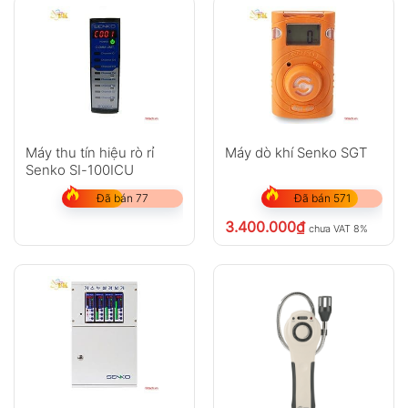
Máy thu tín hiệu rò rỉ
Máy dò khí Senko SGT
Senko SI-100ICU
Đã bán 77
Đã bán 571
3.400.000
₫
chưa VAT 8%