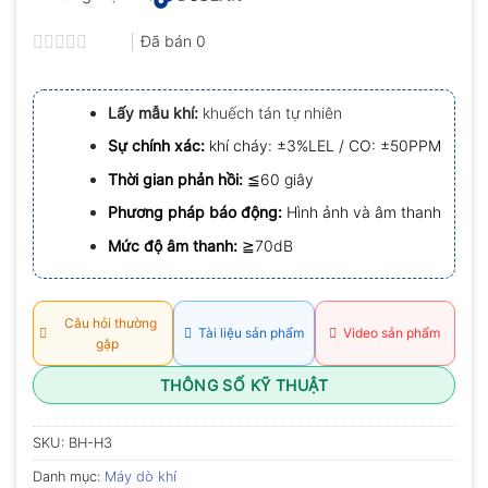
Đã bán
0
Được
xếp
hạng
Lấy mẫu khí:
khuếch tán tự nhiên
0.0
5
Sự chính xác:
khí cháy: ±3%LEL / CO: ±50PPM
sao
Thời gian phản hồi:
≦60 giây
Phương pháp báo động:
Hình ảnh và âm thanh
Mức độ âm thanh:
≧70dB
Câu hỏi thường
Tài liệu sản phẩm
Video sản phẩm
gặp
THÔNG SỐ KỸ THUẬT
SKU:
BH-H3
Danh mục:
Máy dò khí