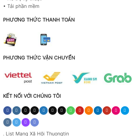
•
Tải phần mềm
PHƯƠNG THỨC THANH TOÁN
PHƯƠNG THỨC VẬN CHUYỂN
KẾT NỐI VỚI CHÚNG TÔI
.
List Mạng Xã Hội Thuongtin