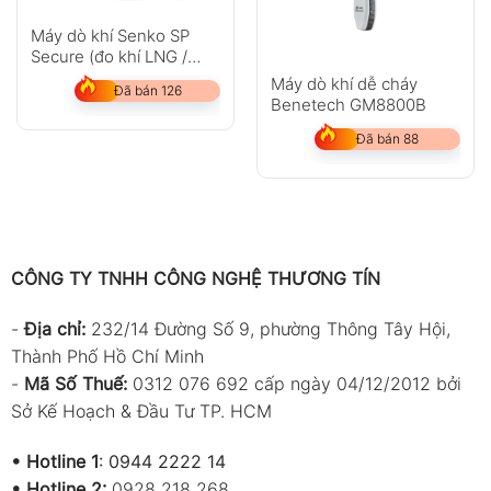
Máy dò khí Senko SP
Secure (đo khí LNG /
LPG,H2,Xylen)
Máy dò khí dễ cháy
Đã bán 126
Benetech GM8800B
Đã bán 88
CÔNG TY TNHH CÔNG NGHỆ THƯƠNG TÍN
-
Địa chỉ:
232/14 Đường Số 9, phường Thông Tây Hội,
Thành Phố Hồ Chí Minh
-
Mã Số Thuế:
0312 076 692 cấp ngày 04/12/2012 bởi
Sở Kế Hoạch & Đầu Tư TP. HCM
•
Hotline 1
:
0944 2222 14
•
Hotline 2:
0928 218 268