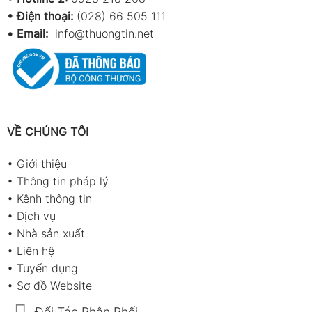
• Điện thoại:
(028) 66 505 111
•
Email:
info@thuongtin.net
VỀ CHÚNG TÔI
•
Giới thiệu
•
Thông tin pháp lý
•
Kênh thông tin
•
Dịch vụ
•
Nhà sản xuất
•
Liên hệ
•
Tuyển dụng
•
Sơ đồ Website
Đối Tác Phân Phối