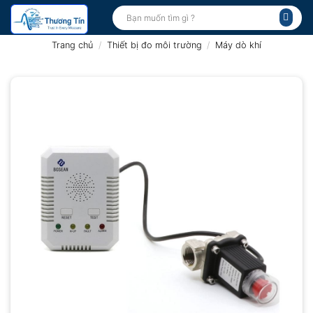
Bỏ
Tìm
kiếm:
qua
nội
Trang chủ
/
Thiết bị đo môi trường
/
Máy dò khí
dung