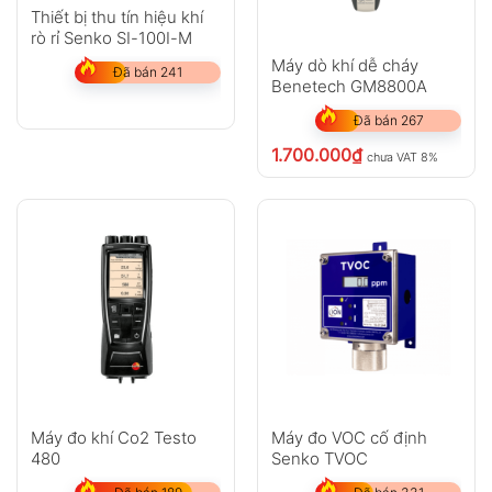
Thiết bị thu tín hiệu khí
rò rỉ Senko SI-100I-M
Máy dò khí dễ cháy
Đã bán 241
Benetech GM8800A
Đã bán 267
1.700.000
₫
chưa VAT 8%
Máy đo khí Co2 Testo
Máy đo VOC cố định
480
Senko TVOC