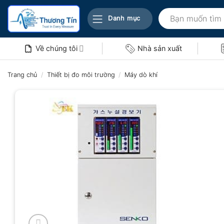
Bỏ
Tìm
qua
Danh mục
kiếm:
nội
dung
Về chúng tôi
Nhà sản xuất
Trang chủ
/
Thiết bị đo môi trường
/
Máy dò khí