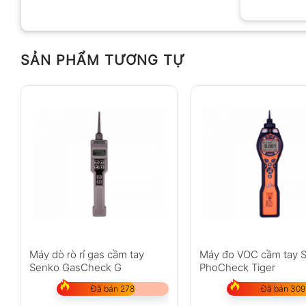
SẢN PHẨM TƯƠNG TỰ
Máy dò rò rỉ gas cầm tay
Máy đo VOC cầm tay 
Senko GasCheck G
PhoCheck Tiger
Đã bán 278
Đã bán 309