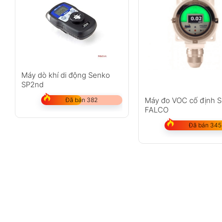
Máy dò khí di động Senko
SP2nd
Máy đo VOC cố định 
Đã bán 382
FALCO
Đã bán 345