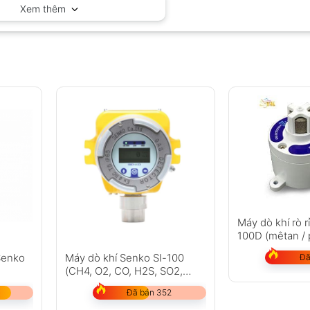
Xem thêm
Máy dò khí rò r
100D (mêtan /
Senko
Máy dò khí Senko SI-100
Đã
(CH4, O2, CO, H2S, SO2,
NH3, H2)
Đã bán 352