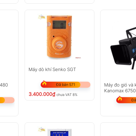
Máy dò khí Senko SGT
 480
Máy đo gió và 
Đã bán 571
Kanomax 6750
3.400.000
₫
chưa VAT 8%
Đã