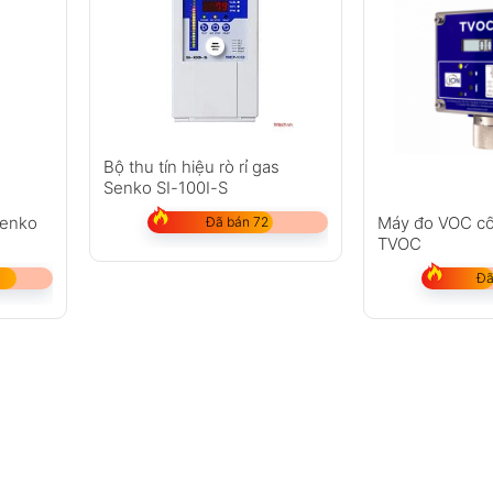
Bộ thu tín hiệu rò rỉ gas
Senko SI-100I-S
Senko
Máy đo VOC cố
Đã bán 72
TVOC
Đã