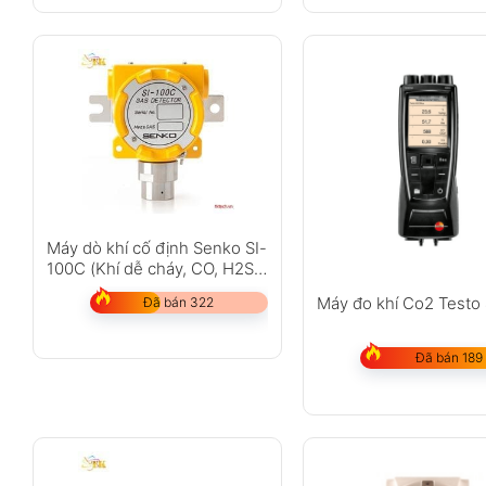
Máy dò khí cố định Senko SI-
100C (Khí dễ cháy, CO, H2S,
O2)
Máy đo khí Co2 Testo
Đã bán 322
Đã bán 189