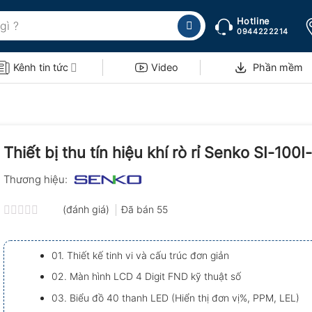
Hotline
0944222214
Kênh tin tức
Video
Phần mềm
Thiết bị thu tín hiệu khí rò rỉ Senko SI-100I
Thương hiệu:
(đánh giá)
Đã bán
55
Được
xếp
hạng
01. Thiết kế tinh vi và cấu trúc đơn giản
0.0
5
02. Màn hình LCD 4 Digit FND kỹ thuật số
sao
03. Biểu đồ 40 thanh LED (Hiển thị đơn vị%, PPM, LEL)