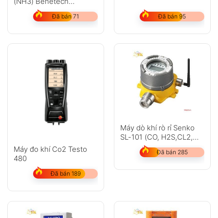
(NH3) Benetech
GM8806
Đã bán 71
Đã bán 95
Máy dò khí rò rỉ Senko
SL-101 (CO, H2S,CL2,
O2, HCL)
Máy đo khí Co2 Testo
Đã bán 285
480
Đã bán 189