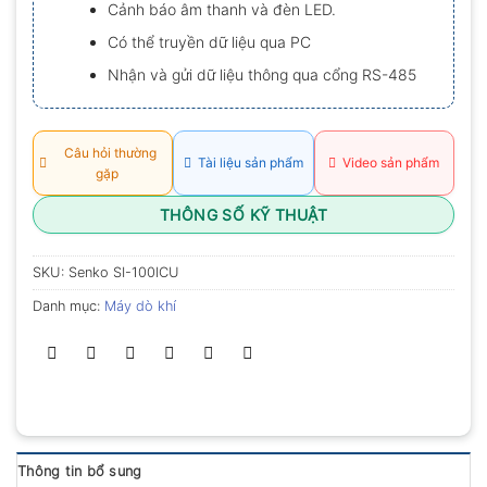
Cảnh báo âm thanh và đèn LED.
0.0
5
Có thể truyền dữ liệu qua PC
sao
Nhận và gửi dữ liệu thông qua cổng RS-485
Câu hỏi thường
Tài liệu sản phẩm
Video sản phẩm
gặp
THÔNG SỐ KỸ THUẬT
SKU:
Senko SI-100ICU
Danh mục:
Máy dò khí
Thông tin bổ sung