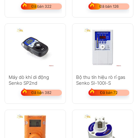
cháy, CO, H2S, O2)
LPG,H2,Xylen)
Đã bán 322
Đã bán 126
Máy dò khí di động
Bộ thu tín hiệu rò rỉ gas
Senko SP2nd
Senko SI-100I-S
Đã bán 382
Đã bán 72