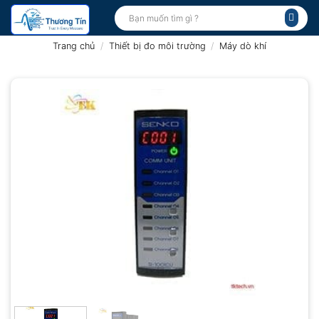
Bỏ
Tìm
kiếm:
qua
nội
Trang chủ
/
Thiết bị đo môi trường
/
Máy dò khí
dung