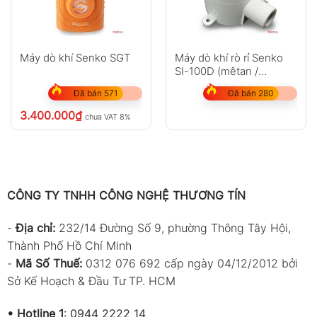
Máy dò khí Senko SGT
Máy dò khí rò rỉ Senko
SI-100D (mêtan /
propane)
Đã bán 571
Đã bán 280
3.400.000
₫
chưa VAT 8%
CÔNG TY TNHH CÔNG NGHỆ THƯƠNG TÍN
-
Địa chỉ:
232/14 Đường Số 9, phường Thông Tây Hội,
Thành Phố Hồ Chí Minh
-
Mã Số Thuế:
0312 076 692 cấp ngày 04/12/2012 bởi
Sở Kế Hoạch & Đầu Tư TP. HCM
•
Hotline 1
:
0944 2222 14