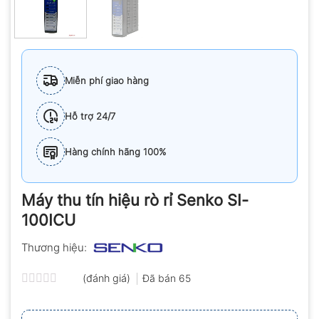
Miễn phí giao hàng
Hỗ trợ 24/7
Hàng chính hãng 100%
Máy thu tín hiệu rò rỉ Senko SI-
100ICU
Thương hiệu:
(đánh giá)
Đã bán
65
Được
xếp
hạng