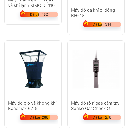
và khí lạnh KIMO DF110
Máy dò đa khí di động
Đã bán 182
BH-4S
Đã bán 314
Máy đo gió và không khí
Máy dò rò rỉ gas cầm tay
Kanomax 6715
Senko GasCheck G
Đã bán 288
Đã bán 278