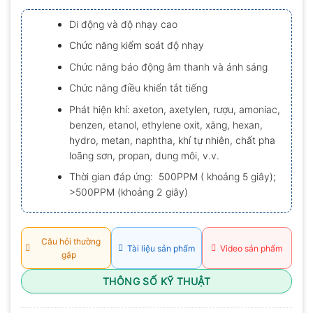
xếp
hạng
Di động và độ nhạy cao
0.0
5
Chức năng kiểm soát độ nhạy
sao
Chức năng báo động âm thanh và ánh sáng
Chức năng điều khiển tắt tiếng
Phát hiện khí: axeton, axetylen, rượu, amoniac,
benzen, etanol, ethylene oxit, xăng, hexan,
hydro, metan, naphtha, khí tự nhiên, chất pha
loãng sơn, propan, dung môi, v.v.
Thời gian đáp ứng:
500PPM ( khoảng
5 giây);
>500PPM (khoảng 2 giây)
Câu hỏi thường
Tài liệu sản phẩm
Video sản phẩm
gặp
THÔNG SỐ KỸ THUẬT