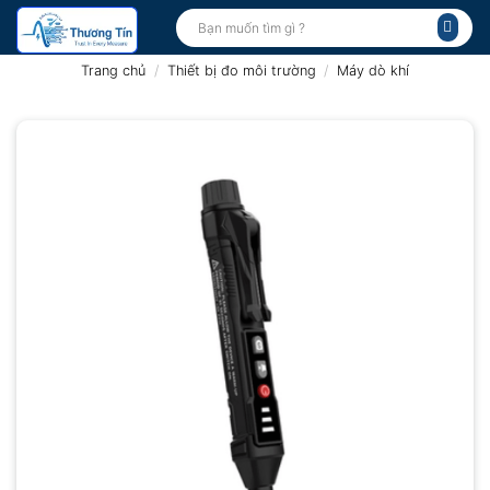
Bỏ
Tìm
kiếm:
qua
nội
Trang chủ
/
Thiết bị đo môi trường
/
Máy dò khí
dung