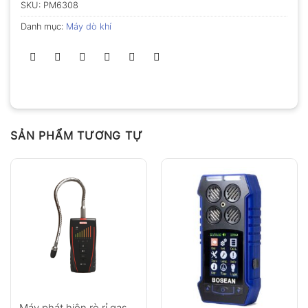
SKU:
PM6308
Danh mục:
Máy dò khí
SẢN PHẨM TƯƠNG TỰ
Máy phát hiện rò rỉ gas