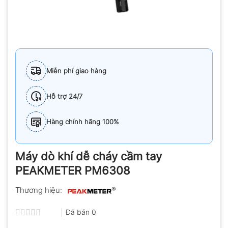
Miễn phí giao hàng
Hỗ trợ 24/7
Hàng chính hãng 100%
Máy dò khí dễ cháy cầm tay
PEAKMETER PM6308
Thương hiệu:
Đã bán
0
Được