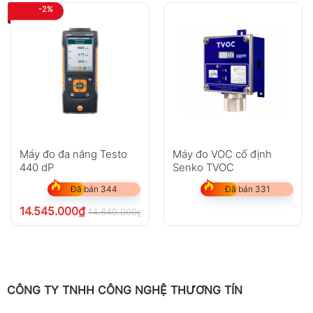
-2%
Máy đo đa năng Testo
Máy đo VOC cố định
440 dP
Senko TVOC
Đã bán 344
Đã bán 331
14.545.000
₫
14.840.000
₫
chưa VAT 8%
CÔNG TY TNHH CÔNG NGHỆ THƯƠNG TÍN