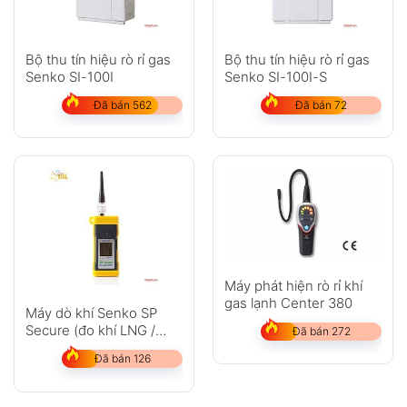
Bộ thu tín hiệu rò rỉ gas
Bộ thu tín hiệu rò rỉ gas
Senko SI-100I
Senko SI-100I-S
Đã bán 562
Đã bán 72
Máy phát hiện rò rỉ khí
gas lạnh Center 380
Máy dò khí Senko SP
Secure (đo khí LNG /
Đã bán 272
LPG,H2,Xylen)
Đã bán 126