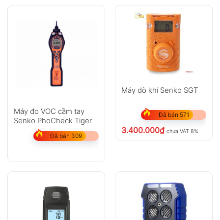
Máy dò khí Senko SGT
Máy đo VOC cầm tay
Đã bán 571
Senko PhoCheck Tiger
3.400.000
₫
chưa VAT 8%
Đã bán 309