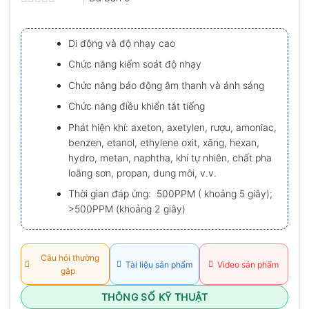
Được
xếp
hạng
Di động và độ nhạy cao
0.0
5
Chức năng kiểm soát độ nhạy
sao
Chức năng báo động âm thanh và ánh sáng
Chức năng điều khiển tắt tiếng
Phát hiện khí: axeton, axetylen, rượu, amoniac,
benzen, etanol, ethylene oxit, xăng, hexan,
hydro, metan, naphtha, khí tự nhiên, chất pha
loãng sơn, propan, dung môi, v.v.
Thời gian đáp ứng:
500PPM ( khoảng
5 giây);
>500PPM (khoảng 2 giây)
Câu hỏi thường
Tài liệu sản phẩm
Video sản phẩm
gặp
THÔNG SỐ KỸ THUẬT