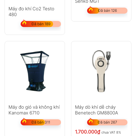
Senko MGT
Máy đo khí Co2 Testo
Đã bán 126
480
Đã bán 189
Máy đo gió và không khí
Máy dò khí dễ cháy
Kanomax 6710
Benetech GM8800A
Đã bán 311
Đã bán 267
1.700.000
₫
chưa VAT 8%