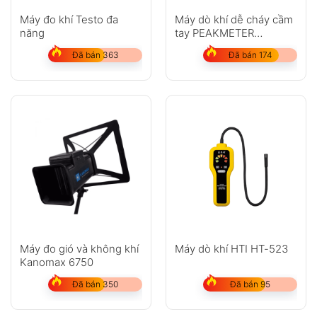
Máy đo khí Testo đa
Máy dò khí dễ cháy cầm
năng
tay PEAKMETER
PM6308
Đã bán 363
Đã bán 174
Máy đo gió và không khí
Máy dò khí HTI HT-523
Kanomax 6750
Đã bán 350
Đã bán 95