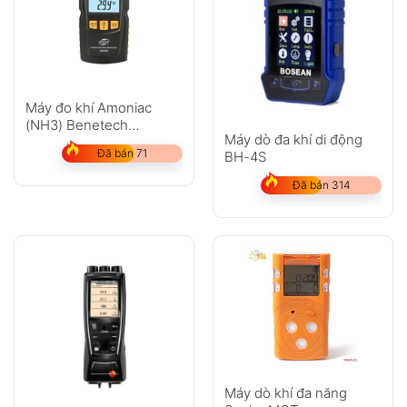
Máy đo khí Amoniac
(NH3) Benetech
Máy dò đa khí di động
GM8806
Đã bán 71
BH-4S
Đã bán 314
Máy dò khí đa năng