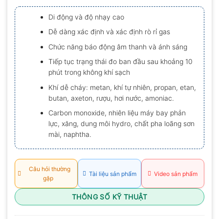
xếp
hạng
Di động và độ nhạy cao
0.0
5
Dễ dàng xác định và xác định rò rỉ gas
sao
Chức năng báo động âm thanh và ánh sáng
Tiếp tục trạng thái đo ban đầu sau khoảng 10
phút trong không khí sạch
Khí dễ cháy: metan, khí tự nhiên, propan, etan,
butan, axeton, rượu, hơi nước, amoniac.
Carbon monoxide, nhiên liệu máy bay phản
lực, xăng, dung môi hydro, chất pha loãng sơn
mài, naphtha.
Câu hỏi thường
Tài liệu sản phẩm
Video sản phẩm
gặp
THÔNG SỐ KỸ THUẬT