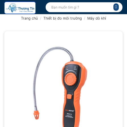
Bỏ
Tìm
kiếm:
qua
nội
Trang chủ
/
Thiết bị đo môi trường
/
Máy dò khí
dung