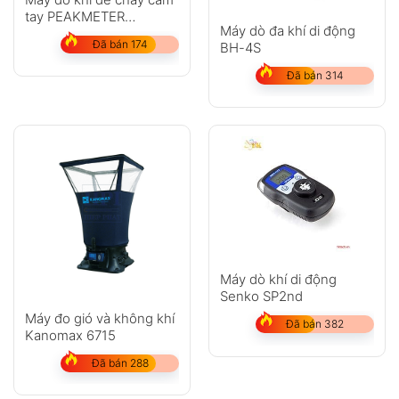
tay PEAKMETER
Máy dò đa khí di động
PM6308
Đã bán 174
BH-4S
Đã bán 314
Máy dò khí di động
Senko SP2nd
Máy đo gió và không khí
Đã bán 382
Kanomax 6715
Đã bán 288