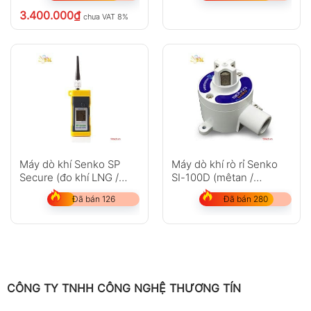
3.400.000
₫
chưa VAT 8%
Máy dò khí Senko SP
Máy dò khí rò rỉ Senko
Secure (đo khí LNG /
SI-100D (mêtan /
LPG,H2,Xylen)
propane)
Đã bán 126
Đã bán 280
CÔNG TY TNHH CÔNG NGHỆ THƯƠNG TÍN