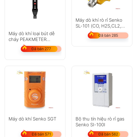
Máy dò khí rò rỉ Senko
SL-101 (CO, H2S,CL2,
O2, HCL)
Máy dò khí loại bút dễ
Đã bán 285
cháy PEAKMETER
PM6308 (50PPM đến
Đã bán 277
1000PPM)
Máy dò khí Senko SGT
Bộ thu tín hiệu rò rỉ gas
Senko SI-100I
Đã bán 571
Đã bán 562