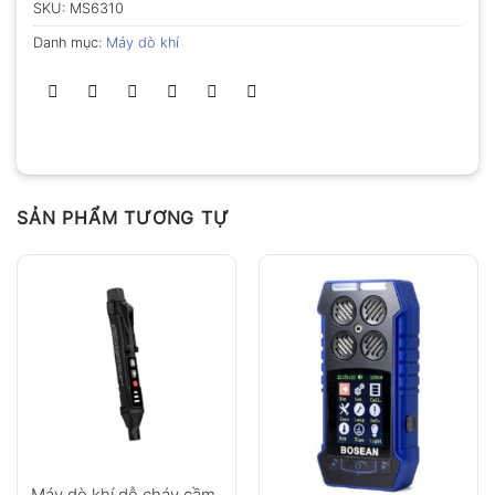
SKU:
MS6310
Danh mục:
Máy dò khí
SẢN PHẨM TƯƠNG TỰ
Máy dò khí dễ cháy cầm