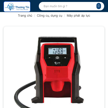
Bỏ
Tìm
kiếm:
qua
nội
Trang chủ
/
Công cụ, dụng cụ
/
Máy phát áp lực
dung