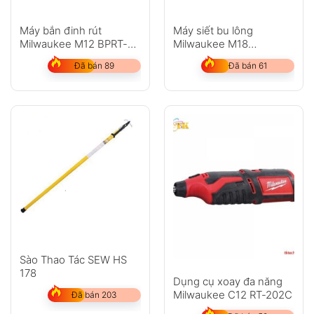
Máy bắn đinh rút
Máy siết bu lông
Milwaukee M12 BPRT-
Milwaukee M18
202C
ONEFHIWF12-502X
Đã bán 89
Đã bán 61
Sào Thao Tác SEW HS
178
Dụng cụ xoay đa năng
Milwaukee C12 RT-202C
Đã bán 203