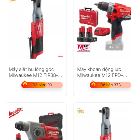
Máy siết bu lông góc
Máy khoan động lực
Milwaukee M12 FIR38-
Milwaukee M12 FPD-
202C
402C
Đã bán 190
Đã bán 373