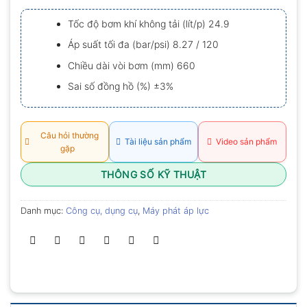
xếp
hạng
Tốc độ bơm khí không tải (lít/p) 24.9
0.0
5
Áp suất tối đa (bar/psi) 8.27 / 120
sao
Chiều dài vòi bơm (mm) 660
Sai số đồng hồ (%) ±3%
Câu hỏi thường
Tài liệu sản phẩm
Video sản phẩm
gặp
THÔNG SỐ KỸ THUẬT
Danh mục:
Công cụ, dụng cụ
,
Máy phát áp lực