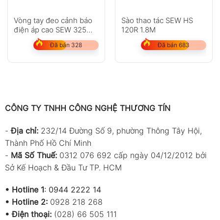
Vòng tay đeo cảnh báo
Sào thao tác SEW HS
điện áp cao SEW 325
120R 1.8M
SVD
Đã bán 328
Đã bán 683
CÔNG TY TNHH CÔNG NGHỆ THƯƠNG TÍN
-
Địa chỉ:
232/14 Đường Số 9, phường Thông Tây Hội,
Thành Phố Hồ Chí Minh
-
Mã Số Thuế:
0312 076 692 cấp ngày 04/12/2012 bởi
Sở Kế Hoạch & Đầu Tư TP. HCM
•
Hotline 1
:
0944 2222 14
•
Hotline 2:
0928 218 268
• Điện thoại:
(028) 66 505 111