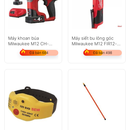
Máy khoan búa
Máy siết bu lông góc
Milwaukee M12 CH-
Milwaukee M12 FIR12-
402C
202C
Đã bán 684
Đã bán 498