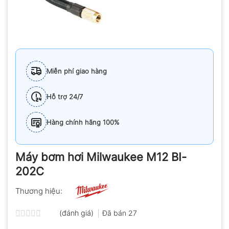
Miễn phí giao hàng
Hỗ trợ 24/7
Hàng chính hãng 100%
Máy bơm hơi Milwaukee M12 BI-
202C
Thương hiệu:
(đánh giá)
Đã bán
27
Được