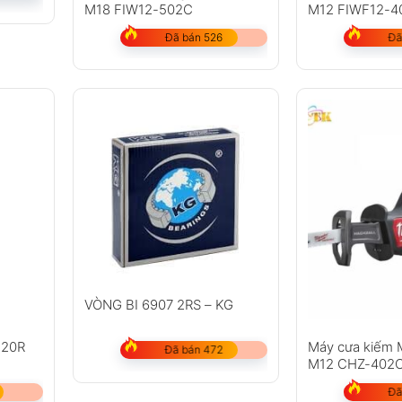
M18 FIW12-502C
M12 FIWF12-4
Đã bán 526
Đã
VÒNG BI 6907 2RS – KG
120R
Máy cưa kiếm 
Đã bán 472
M12 CHZ-402
Đã