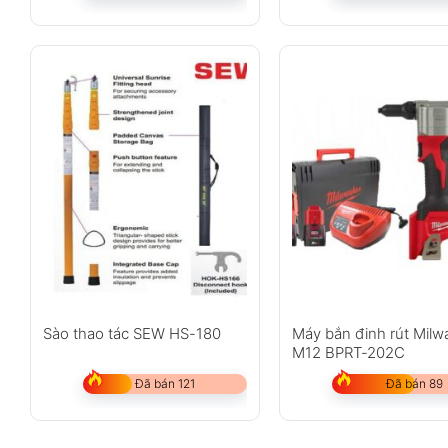
Sào thao tác SEW HS-180
Máy bắn đinh rút Mil
M12 BPRT-202C
Đã bán 121
Đã bán 89