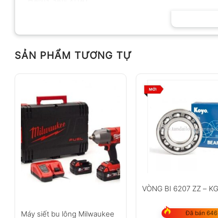
HÃNG SẢN XUẤT
SẢN PHẨM TƯƠNG TỰ
VÒNG BI 6207 ZZ – K
Máy siết bu lông Milwaukee
Đã bán 646