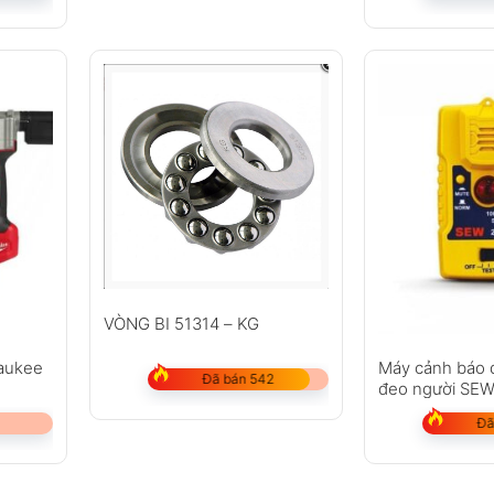
VÒNG BI 51314 – KG
waukee
Máy cảnh báo 
Đã bán 542
đeo người SE
Đã