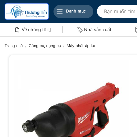
Bỏ
Tìm
qua
Danh mục
kiếm:
nội
dung
Về chúng tôi
Nhà sản xuất
Trang chủ
/
Công cụ, dụng cụ
/
Máy phát áp lực