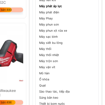
Máy nén khí
02C
Máy phát áp lực
 bán 480
Máy phát điện
Máy Phay
Máy phun sơn
Máy phun xịt rửa xe
Máy sạc bình
Máy siết bu lông
Máy thổi
Máy thổi nhiệt
Máy trộn sơn
Máy vặn vít
Mỏ hàn
Ổ khóa
Quạt
Milwaukee
Sào thao tác, tiếp địa
C
Súng bắn keo
 bán 496
Thiết bị bơm nước