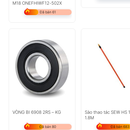
M18 ONEFHIWF12-502X
Đã bán 61
VÒNG BI 6908 2RS – KG
Sào thao tác SEW HS 
1.8M
Đã bán 80
Đã bán 683