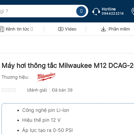
Hotline
0944222214
Kênh tin tức
Video
Phần mềm
Máy hơi thông tắc Milwaukee M12 DCAG-
Thương hiệu:
(đánh giá)
Đã bán
39
Được
xếp
hạng
Công nghệ pin Li-Ion
0.0
5
Hiệu thế pin 12 V
sao
Áp lực tạo ra 0-50 PSI