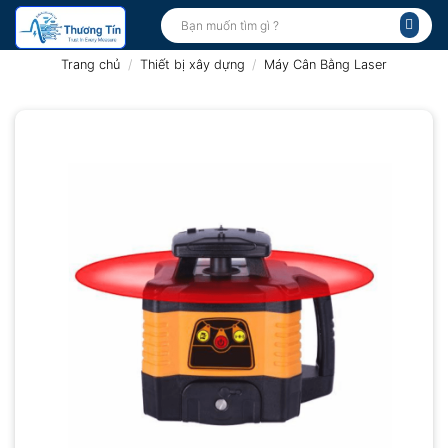
Bỏ
Tìm
kiếm:
qua
nội
Trang chủ
/
Thiết bị xây dựng
/
Máy Cân Bằng Laser
dung