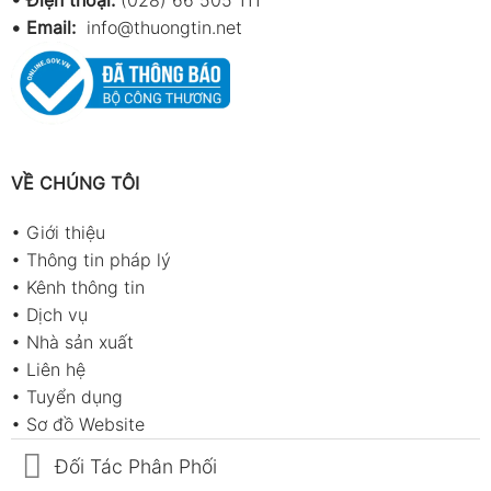
• Điện thoại:
(028) 66 505 111
•
Email:
info@thuongtin.net
VỀ CHÚNG TÔI
•
Giới thiệu
•
Thông tin pháp lý
•
Kênh thông tin
•
Dịch vụ
•
Nhà sản xuất
•
Liên hệ
•
Tuyển dụng
•
Sơ đồ Website
Đối Tác Phân Phối