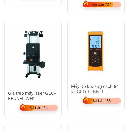
Đã bán 734
Máy đo khoảng cách từ
xa GEO-FENNEL
Giá treo máy laser GEO-
GeoDist 40
FENNEL WH1
Đã bán 183
Đã bán 164