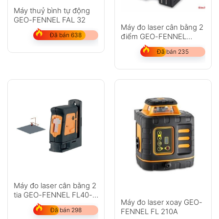
Máy thuỷ bình tự động
GEO-FENNEL FAL 32
Máy đo laser cân bằng 2
GỬI
Đã bán 638
điểm GEO-FENNEL
Duo-Pointer
Đã bán 235
Không có bình luận nào
Máy đo laser cân bằng 2
tia GEO-FENNEL FL40-
Máy đo laser xoay GEO-
pocket II
Đã bán 298
FENNEL FL 210A