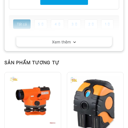
Tất cả
5
4
3
2
1
Có video
Có ảnh
Xem thêm
Chưa có đánh giá nào.
SẢN PHẨM TƯƠNG TỰ
Hỏi đáp
Anh
Chị