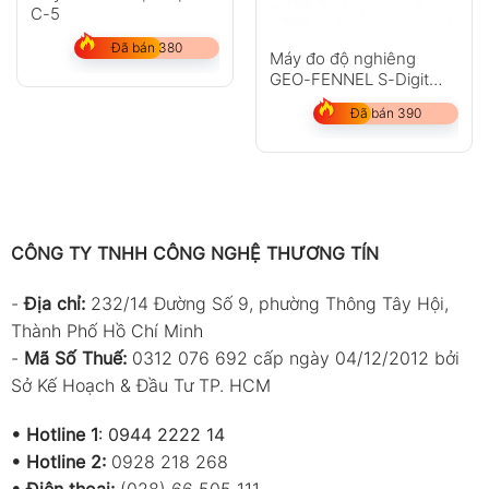
C-5
Đã bán 380
Máy đo độ nghiêng
GEO-FENNEL S-Digit
120WL
Đã bán 390
CÔNG TY TNHH CÔNG NGHỆ THƯƠNG TÍN
-
Địa chỉ:
232/14 Đường Số 9, phường Thông Tây Hội,
Thành Phố Hồ Chí Minh
-
Mã Số Thuế:
0312 076 692 cấp ngày 04/12/2012 bởi
Sở Kế Hoạch & Đầu Tư TP. HCM
•
Hotline 1
:
0944 2222 14
•
Hotline 2:
0928 218 268