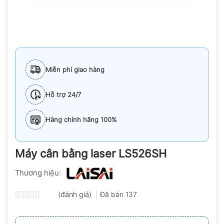
Miễn phí giao hàng
Hỗ trợ 24/7
Hàng chính hãng 100%
Máy cân bằng laser LS526SH
Thương hiệu:
(đánh giá)
Đã bán
137
Được
xếp
hạng