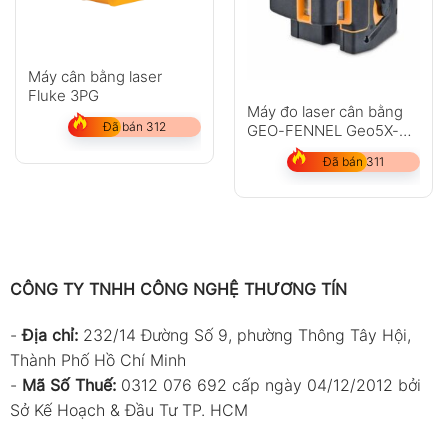
Máy cân bằng laser
Fluke 3PG
Máy đo laser cân bằng
Đã bán 312
GEO-FENNEL Geo5X-
L360 HP
Đã bán 311
CÔNG TY TNHH CÔNG NGHỆ THƯƠNG TÍN
-
Địa chỉ:
232/14 Đường Số 9, phường Thông Tây Hội,
Thành Phố Hồ Chí Minh
-
Mã Số Thuế:
0312 076 692 cấp ngày 04/12/2012 bởi
Sở Kế Hoạch & Đầu Tư TP. HCM