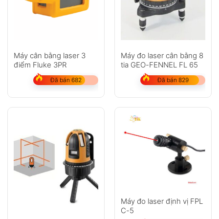
Anh
Chị
Máy cân bằng laser 3
Máy đo laser cân bằng 8
điểm Fluke 3PR
tia GEO-FENNEL FL 65
GỬI
Đã bán 682
Đã bán 829
Không có bình luận nào
Máy đo laser định vị FPL
C-5