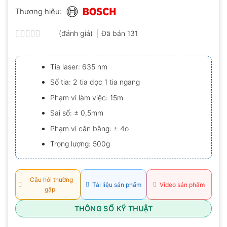
Thương hiệu:
(đánh giá)
Đã bán
131
Được
xếp
hạng
Tia laser: 635 nm
0.0
5
Số tia: 2 tia dọc 1 tia ngang
sao
Phạm vi làm việc: 15m
Sai số: ± 0,5mm
Phạm vi cân bằng: ± 4o
Trọng lượng: 500g
Câu hỏi thường
Tài liệu sản phẩm
Video sản phẩm
gặp
THÔNG SỐ KỸ THUẬT