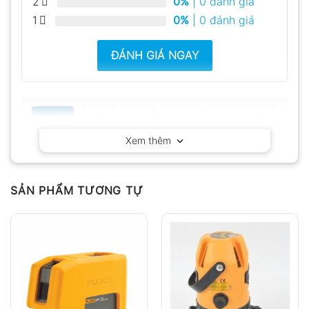
2
0%
| 0 đánh giá
1
0%
| 0 đánh giá
ĐÁNH GIÁ NGAY
Tất cả
5
4
3
2
1
Xem thêm
Có video
Có ảnh
Chưa có đánh giá nào.
SẢN PHẨM TƯƠNG TỰ
Hỏi đáp