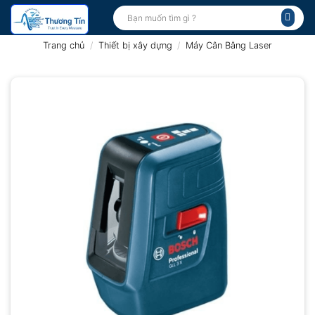
Bỏ
Tìm
kiếm:
qua
nội
Trang chủ
/
Thiết bị xây dựng
/
Máy Cân Bằng Laser
dung