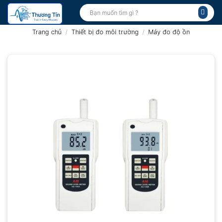
Bỏ
Tìm
kiếm:
qua
nội
Trang chủ
/
Thiết bị đo môi trường
/
Máy đo độ ồn
dung