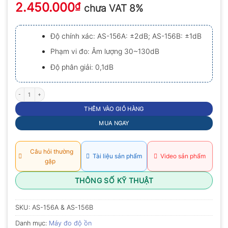
2.450.000
xếp
₫
chưa VAT 8%
hạng
0.0
5
Độ chính xác: AS-156A: ±2dB; AS-156B: ±1dB
sao
Phạm vi đo: Âm lượng 30~130dB
Độ phân giải: 0,1dB
Máy đo âm thanh Amittari AS-156A & AS-156B số lượng
THÊM VÀO GIỎ HÀNG
MUA NGAY
Câu hỏi thường
Tài liệu sản phẩm
Video sản phẩm
gặp
THÔNG SỐ KỸ THUẬT
SKU:
AS-156A & AS-156B
Danh mục:
Máy đo độ ồn