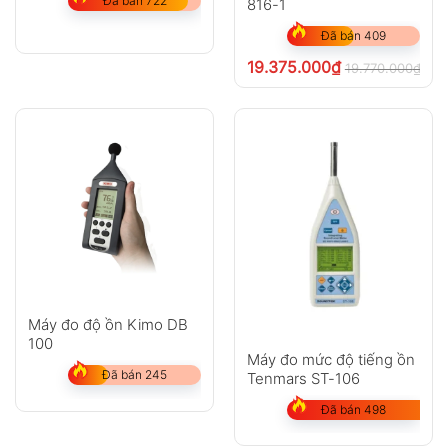
Đã bán 722
816-1
Đã bán 409
19.375.000
₫
19.770.000
₫
chư
Máy đo độ ồn Kimo DB
100
Máy đo mức độ tiếng ồn
Đã bán 245
Tenmars ST-106
Đã bán 498