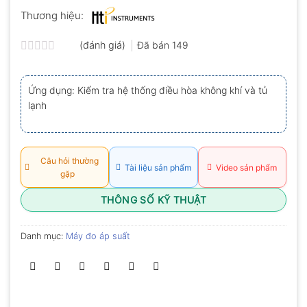
Thương hiệu:
(đánh giá)
Đã bán
149
Được
xếp
hạng
Ứng dụng: Kiểm tra hệ thống điều hòa không khí và tủ
0.0
lạnh
5
sao
Câu hỏi thường
Tài liệu sản phẩm
Video sản phẩm
gặp
THÔNG SỐ KỸ THUẬT
Danh mục:
Máy đo áp suất