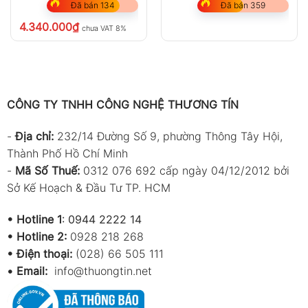
Đã bán 134
Đã bán 359
4.340.000
₫
chưa VAT 8%
CÔNG TY TNHH CÔNG NGHỆ THƯƠNG TÍN
-
Địa chỉ:
232/14 Đường Số 9, phường Thông Tây Hội,
Thành Phố Hồ Chí Minh
-
Mã Số Thuế:
0312 076 692 cấp ngày 04/12/2012 bởi
Sở Kế Hoạch & Đầu Tư TP. HCM
•
Hotline 1
:
0944 2222 14
•
Hotline 2:
0928 218 268
• Điện thoại:
(028) 66 505 111
•
Email:
info@thuongtin.net