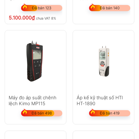
Đã bán 123
Đã bán 140
5.100.000
₫
chưa VAT 8%
Máy đo áp suất chênh
Áp kế kỹ thuật số HTI
lệch Kimo MP115
HT-1890
Đã bán 498
Đã bán 419