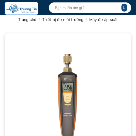
Bỏ
Tìm
kiếm:
qua
nội
Trang chủ
/
Thiết bị đo môi trường
/
Máy đo áp suất
dung