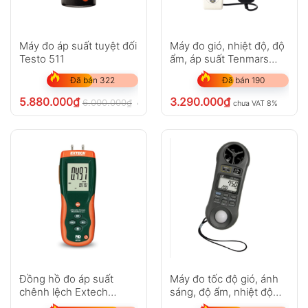
Máy đo áp suất tuyệt đối
Máy đo gió, nhiệt độ, độ
Testo 511
ẩm, áp suất Tenmars
TM-414
Đã bán 322
Đã bán 190
5.880.000
₫
3.290.000
₫
6.000.000
₫
chưa VAT 8%
chưa VAT 8%
Đồng hồ đo áp suất
Máy đo tốc độ gió, ánh
chênh lệch Extech
sáng, độ ẩm, nhiệt độ
HD755
Lutron LM-8000A