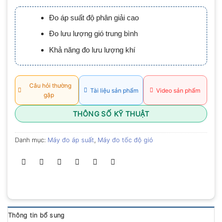
xếp
hạng
Đo áp suất độ phân giải cao
0.0
5
Đo lưu lượng gió trung bình
sao
Khả năng đo lưu lượng khí
Câu hỏi thường
Tài liệu sản phẩm
Video sản phẩm
gặp
THÔNG SỐ KỸ THUẬT
Danh mục:
Máy đo áp suất
,
Máy đo tốc độ gió
Thông tin bổ sung