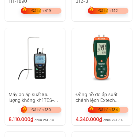
HT-1890
312-3
Đã bán 419
Đã bán 142
Máy đo áp suất lưu
Đồng hồ đo áp suất
lượng không khí TES-
chênh lệch Extech
3142
HD755
Đã bán 130
Đã bán 134
8.110.000
₫
4.340.000
₫
chưa VAT 8%
chưa VAT 8%