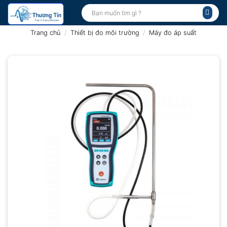
Bỏ
Tìm
kiếm:
qua
nội
Trang chủ
/
Thiết bị đo môi trường
/
Máy đo áp suất
dung