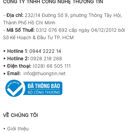
CÔNG TY TNHH CÔNG NGHỆ THƯƠNG TÍN
-
Địa chỉ:
232/14 Đường Số 9, phường Thông Tây Hội,
Thành Phố Hồ Chí Minh
-
Mã Số Thuế:
0312 076 692 cấp ngày 04/12/2012 bởi
Sở Kế Hoạch & Đầu Tư TP. HCM
•
Hotline 1
:
0944 2222 14
•
Hotline 2:
0928 218 268
• Điện thoại:
(028) 66 505 111
•
Email:
info@thuongtin.net
VỀ CHÚNG TÔI
•
Giới thiệu