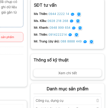
 đã chụp có
SĐT tư vấn
ghi dữ liệu
 giá gắn từ
Ms Thiên:
0944 2222 14
Ms. Kiều:
0928 218 268
Mr. Khanh:
0948 999 654
Mr. Thiên:
0914222214
 sản phẩm
Mr. Trung (dự án):
088 8888 449
Thông số kỹ thuật
Xem chi tiết
Danh mục sản phẩm
Công cụ, dụng cụ