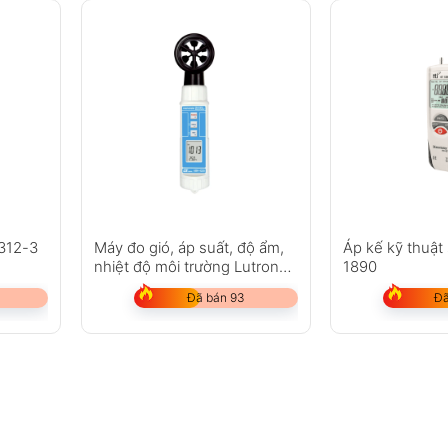
 312-3
Máy đo gió, áp suất, độ ẩm,
Áp kế kỹ thuật
nhiệt độ môi trường Lutron
1890
ABH-4225
Đã bán 93
Đã