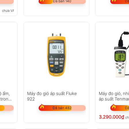
Đã bán 140
Đã
chưa VAT 8%
̣ ẩm,
Máy đo gió áp suất Fluke
Máy đo gió, nh
utron
922
áp suất Tenma
Đã bán 482
Đã
3.290.000
₫
ch