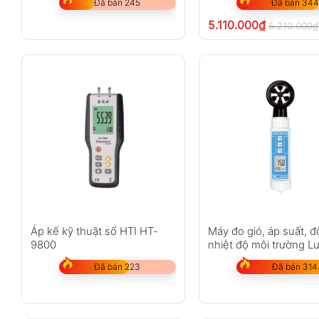
Đã bán 245
Đã bán 344
5.110.000
₫
5.210.000
₫
Áp kế kỹ thuật số HTI HT-
Máy đo gió, áp suất, đô
9800
nhiệt độ môi trường L
AH-4223
Đã bán 223
Đã bán 314