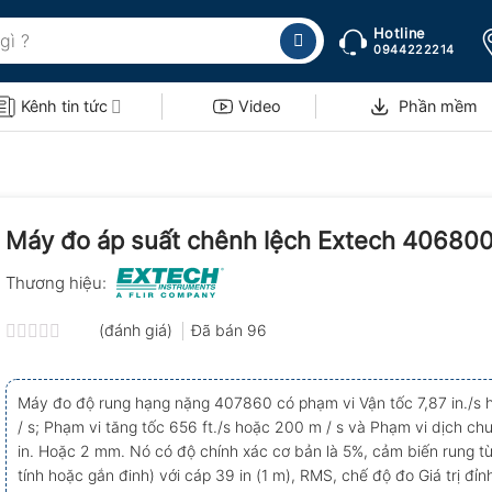
Hotline
0944222214
Kênh tin tức
Video
Phần mềm
Máy đo áp suất chênh lệch Extech 40680
Thương hiệu:
(đánh giá)
Đã bán
96
Được
xếp
hạng
Máy đo độ rung hạng nặng 407860 có phạm vi Vận tốc 7,87 in./s
0.0
/ s; Phạm vi tăng tốc 656 ft./s hoặc 200 m / s và Phạm vi dịch c
5
sao
in. Hoặc 2 mm. Nó có độ chính xác cơ bản là 5%, cảm biến rung từ
tính hoặc gắn đinh) với cáp 39 in (1 m), RMS, chế độ đo Giá trị đỉnh