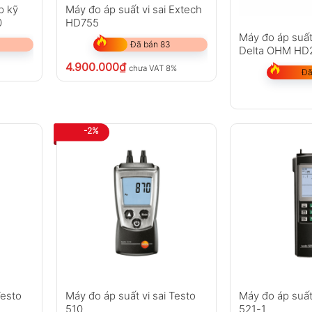
p kỹ
Máy đo áp suất vi sai Extech
0
HD755
Máy đo áp suất
Đã bán 83
Delta OHM HD
4.900.000
₫
chưa VAT 8%
Đã
-2%
Testo
Máy đo áp suất vi sai Testo
Máy đo áp suất 
510
521-1