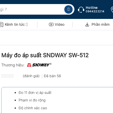
Hotline
0944222214
Kênh tin tức
Video
Phần mềm
Máy đo áp suất SNDWAY SW-512
Thương hiệu:
(đánh giá)
Đã bán
58
Được
xếp
hạng
Đo 11 đơn vị áp suất
0.0
5
Phạm vi đo rộng
sao
Độ chính xác cao