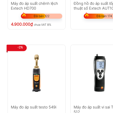
Máy đo áp suất chênh lệch
Đồng hồ đo áp suất lố
Extech HD700
thuật số Extech AUT1
Đã bán 122
Đã bán 174
4.900.000
₫
chưa VAT 8%
-2%
Máy đo áp suất testo 549i
Máy đo áp suất vi sai 
512