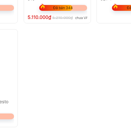
Đã bán 344
Đã
5.110.000
₫
5.210.000
₫
chưa VAT 8%
esto