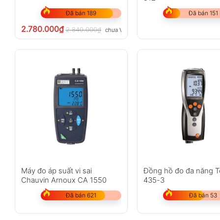
Đã bán 189
Đã bán 151
2.780.000
₫
2.840.000
₫
chưa VAT 8%
Máy đo áp suất vi sai
Đồng hồ đo đa năng T
Chauvin Arnoux CA 1550
435-3
Đã bán 621
Đã bán 53