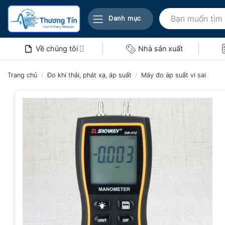
Bỏ
Tìm
qua
Danh mục
kiếm:
nội
dung
Về chúng tôi
Nhà sản xuất
Trang chủ
/
Đo khí thải, phát xạ, áp suất
/
Máy đo áp suất vi sai