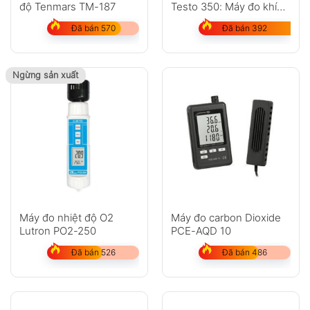
độ Tenmars TM-187
Testo 350: Máy đo khí
thải Co, CO2
Đã bán 570
Đã bán 392
Ngừng sản xuất
Máy đo nhiệt độ O2
Máy đo carbon Dioxide
Lutron PO2-250
PCE-AQD 10
Đã bán 526
Đã bán 486