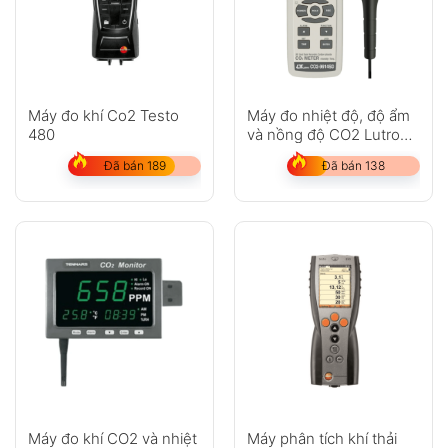
Anh
Chị
Máy đo khí Co2 Testo
Máy đo nhiệt độ, độ ẩm
480
và nồng độ CO2 Lutron
CO2-9914SD
GỬI
Đã bán 189
Đã bán 138
Không có bình luận nào
Máy đo khí CO2 và nhiệt
Máy phân tích khí thải