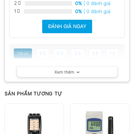
2
0%
| 0 đánh giá
1
0%
| 0 đánh giá
ĐÁNH GIÁ NGAY
Tất cả
5
4
3
2
1
Có video
Có ảnh
Xem thêm
Chưa có đánh giá nào.
SẢN PHẨM TƯƠNG TỰ
Hỏi đáp