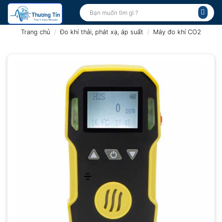
Bỏ
Tìm
kiếm:
qua
nội
Trang chủ
/
Đo khí thải, phát xạ, áp suất
/
Máy đo khí CO2
dung