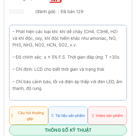
(đánh giá)
Đã bán
129
Được
xếp
hạng
– Phát hiện các loại khí: khí dễ cháy (CH4, C3H8, H2)
0.0
và khí độc, oxy, khí độc hiếm khác như amoniac, NO,
5
sao
PH3, NH3, NO2, HCN, SO2, v.v.
– Độ chính xác: ≤ ± 5% F.S. Thời gian đáp ứng: T <30s
– Chỉ định: LCD cho biết thời gian và trạng thái
– Chỉ báo cảnh báo, lỗi và điện áp thấp với đèn LED, âm
thanh, độ rung
Câu hỏi thường
Tài liệu sản phẩm
Video sản phẩm
gặp
THÔNG SỐ KỸ THUẬT