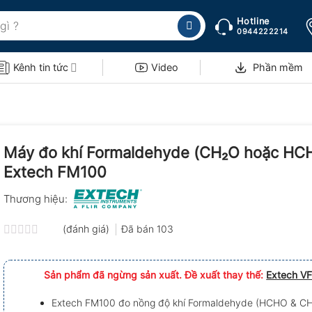
Hotline
0944222214
Kênh tin tức
Video
Phần mềm
Máy đo khí Formaldehyde (CH₂O hoặc HC
Extech FM100
Thương hiệu:
(đánh giá)
Đã bán
103
Được
xếp
hạng
Sản phẩm đã ngừng sản xuất. Đề xuất thay thế:
Extech V
0.0
5
sao
Extech FM100 đo nồng độ khí Formaldehyde (HCHO & CH