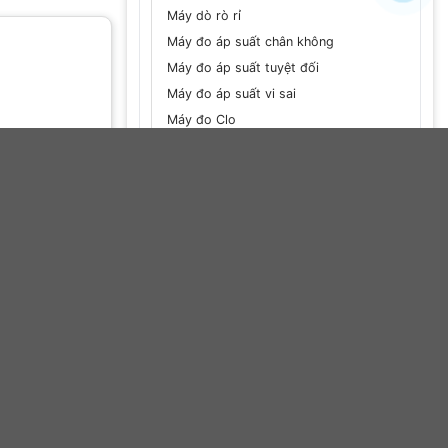
Máy dò rò rỉ
Máy đo áp suất chân không
Máy đo áp suất tuyệt đối
Máy đo áp suất vi sai
Máy đo Clo
Máy đo đa năng
Máy đo đếm hạt bụi
Máy đo Fluoride
Máy đo Formaldehyde
Máy đo khí CO
Máy đo khí CO2
Máy đo khí độc
Máy đo khí thải
Máy đo Oxy
Máy đo oxy hóa
Máy đo Peroxide (chất tẩy trắng)
Máy đo rò rỉ