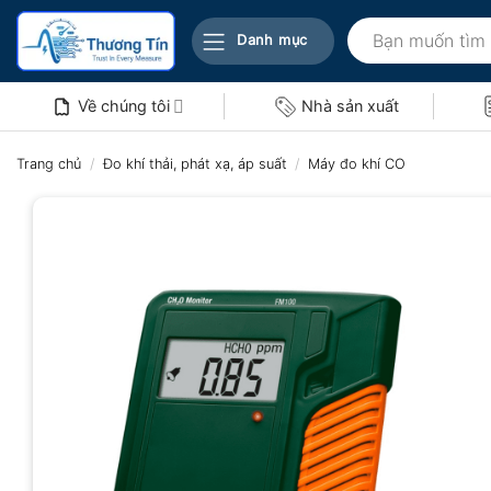
Bỏ
Tìm
qua
Danh mục
kiếm:
nội
dung
Về chúng tôi
Nhà sản xuất
Trang chủ
/
Đo khí thải, phát xạ, áp suất
/
Máy đo khí CO