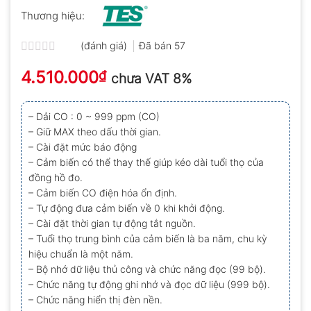
Thương hiệu:
(đánh giá)
Đã bán
57
Được
4.510.000
xếp
₫
chưa VAT 8%
hạng
0.0
5
– Dải CO : 0 ~ 999 ppm (CO)
sao
– Giữ MAX theo dấu thời gian.
– Cài đặt mức báo động
– Cảm biến có thể thay thế giúp kéo dài tuổi thọ của
đồng hồ đo.
– Cảm biến CO điện hóa ổn định.
– Tự động đưa cảm biến về 0 khi khởi động.
– Cài đặt thời gian tự động tắt nguồn.
– Tuổi thọ trung bình của cảm biến là ba năm, chu kỳ
hiệu chuẩn là một năm.
– Bộ nhớ dữ liệu thủ công và chức năng đọc (99 bộ).
– Chức năng tự động ghi nhớ và đọc dữ liệu (999 bộ).
– Chức năng hiển thị đèn nền.