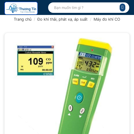
Bỏ
Tìm
kiếm:
qua
nội
Trang chủ
/
Đo khí thải, phát xạ, áp suất
/
Máy đo khí CO
dung