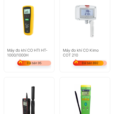
Cảm biến thay thế được, kéo dài tuổi thọ
thiết bị.
Cảm biến điện hóa ổn định, độ chính xác
cao.
Tự động zero cảm biến khi mở máy.
Tùy chọn cài đặt thời gian tắt nguồn tự
động.
Máy đo khí CO HTI HT-
Máy đo khí CO Kimo
1000/1000H
COT 210
Chu kỳ hiệu chuẩn 1 năm giúp thiết bị luôn
Đã bán 95
Đã bán 892
chính xác.
Bộ nhớ đo thủ công: 99 giá trị.
Bộ nhớ đo tự động: 999 giá trị.
Datalogger tự động 11.340 sets (chỉ với
phiên bản 1372R).
Màn hình LCD có đèn nền.