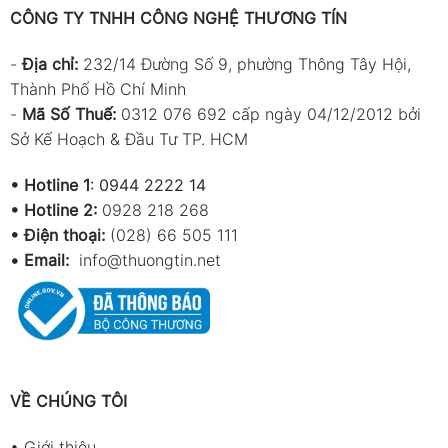
Data Memory
CÔNG TY TNHH CÔNG NGHỆ THƯƠNG TÍN
Capacity)
-
Địa chỉ:
232/14 Đường Số 9, phường Thông Tây Hội,
Dung lượng
11,340 bộ (chỉ tải xuống bằng PC)
Data Logger
–
Model 1372R
Thành Phố Hồ Chí Minh
(Auto
-
Mã Số Thuế:
0312 076 692 cấp ngày 04/12/2012 bởi
Datalogger
Sở Kế Hoạch & Đầu Tư TP. HCM
Capacity)
Điều kiện hoạt
0°C ~ +50°C 15 ~ 90%RH
•
Hotline 1
:
0944 2222 14
động (Operating
•
Hotline 2:
0928 218 268
Conditions)
• Điện thoại:
(028) 66 505 111
Nguồn cấp
Pin 9V
•
Email:
info@thuongtin.net
(Power Source)
Thời lượng pin
Khoảng 100 giờ
(Battery Life)
Kích thước
173(L) × 50(W) × 50(H) mm
(Size)
VỀ CHÚNG TÔI
Khối lượng
Khoảng 180g (bao gồm pin)
(Weight)
•
Giới thiệu