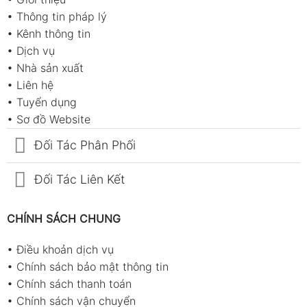
•
Thông tin pháp lý
Phụ kiện
HDSD, Pin & hộp đựng (Model
•
Kênh thông tin
(Accessories)
1372) HDSD, Pin, CD Software,
Cable RS-232 & hộp đựng (Model
•
Dịch vụ
1372R)
•
Nhà sản xuất
•
Liên hệ
Ứng dụng sản phẩm
•
Tuyển dụng
Kiểm tra rò rỉ CO trong nhà ở, gara, nhà
•
Sơ đồ Website
bếp, lò sưởi.
Đối Tác Phân Phối
Giám sát an toàn trong nhà máy, khu công
nghiệp.
Đối Tác Liên Kết
Ứng dụng trong ngành sửa chữa ô tô, kiểm
tra khí thải.
CHÍNH SÁCH CHUNG
Sử dụng trong các phòng thí nghiệm, khu
•
Điều khoản dịch vụ
vực làm việc kín.
•
Chính sách bảo mật thông tin
Giám sát hệ thống đốt nhiên liệu, máy phát
•
Chính sách thanh toán
điện, lò hơi.
•
Chính sách vận chuyển