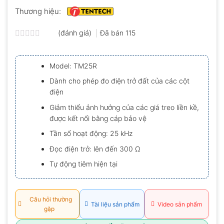
Thương hiệu:
(đánh giá)
Đã bán
115
Được
xếp
hạng
Model: TM25R
0.0
5
Dành cho phép đo điện trở đất của các cột
sao
điện
Giảm thiểu ảnh hưởng của các giá treo liền kề,
được kết nối bằng cáp bảo vệ
Tần số hoạt động: 25 kHz
Đọc điện trở: lên đến 300 Ω
Tự động tiêm hiện tại
Câu hỏi thường
Tài liệu sản phẩm
Video sản phẩm
gặp