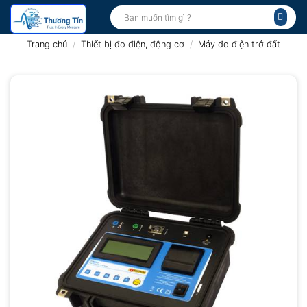
Bỏ
Tìm
kiếm:
qua
nội
Trang chủ
/
Thiết bị đo điện, động cơ
/
Máy đo điện trở đất
dung