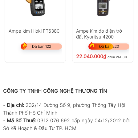
Ampe kìm Hioki FT6380
Ampe kìm đo điện trở
đất Kyoritsu 4200
Đã bán 122
Đã bán 220
22.040.000
₫
chưa VAT 8%
CÔNG TY TNHH CÔNG NGHỆ THƯƠNG TÍN
-
Địa chỉ:
232/14 Đường Số 9, phường Thông Tây Hội,
Thành Phố Hồ Chí Minh
-
Mã Số Thuế:
0312 076 692 cấp ngày 04/12/2012 bởi
Sở Kế Hoạch & Đầu Tư TP. HCM