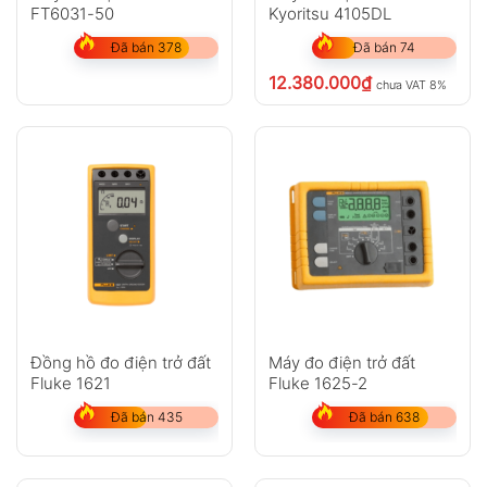
FT6031-50
Kyoritsu 4105DL
Đã bán 378
Đã bán 74
12.380.000
₫
chưa VAT 8%
Đồng hồ đo điện trở đất
Máy đo điện trở đất
Fluke 1621
Fluke 1625-2
Đã bán 435
Đã bán 638