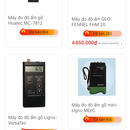
Máy đo độ ẩm gỗ
Máy đo độ ẩm GEO-
Huatec MC-7812
FENNEL FHM 20
Đã bán 854
Đã bán 253
4.650.000
₫
4.700.000
₫
chưa 
Máy đo độ ẩm gỗ mini-
Ligno MD/C
Máy đo độ ẩm gỗ Ligno-
Đã bán 605
VersaTec