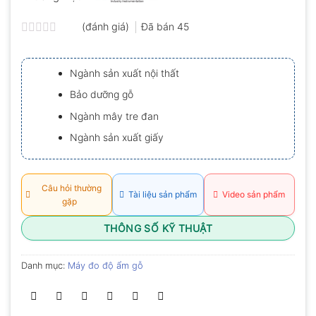
(đánh giá)
Đã bán
45
Được
xếp
hạng
Ngành sản xuất nội thất
0.0
5
Bảo dưỡng gỗ
sao
Ngành mây tre đan
Ngành sản xuất giấy
Câu hỏi thường
Tài liệu sản phẩm
Video sản phẩm
gặp
THÔNG SỐ KỸ THUẬT
Danh mục:
Máy đo độ ẩm gỗ