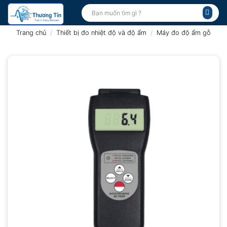
Bỏ
Tìm
kiếm:
qua
nội
Trang chủ
/
Thiết bị đo nhiệt độ và độ ẩm
/
Máy đo độ ẩm gỗ
dung