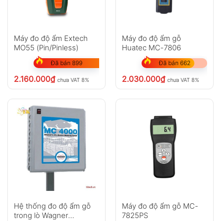
Máy đo độ ẩm Extech
Máy đo độ ẩm gỗ
MO55 (Pin/Pinless)
Huatec MC-7806
Đã bán 899
Đã bán 662
2.160.000
₫
2.030.000
₫
chưa VAT 8%
chưa VAT 8%
Hệ thống đo độ ẩm gỗ
Máy đo độ ẩm gỗ MC-
trong lò Wagner
7825PS