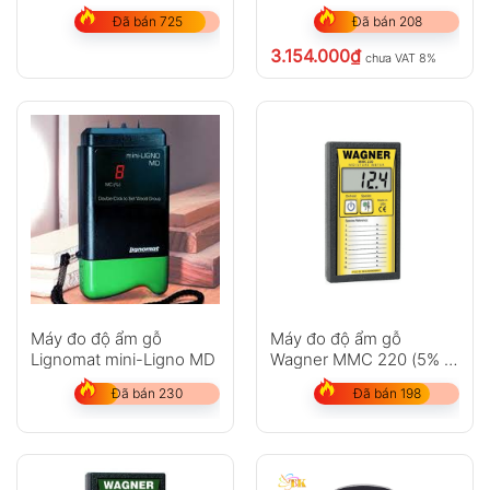
MC4000
Đã bán 725
Đã bán 208
3.154.000
₫
chưa VAT 8%
Máy đo độ ẩm gỗ
Máy đo độ ẩm gỗ
Lignomat mini-Ligno MD
Wagner MMC 220 (5% –
32%)
Đã bán 230
Đã bán 198