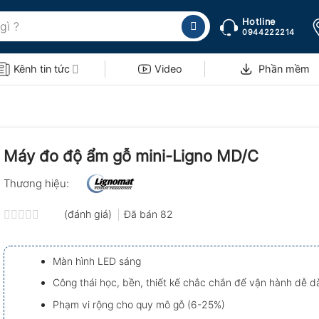
Hotline
0944222214
Kênh tin tức
Video
Phần mềm
Máy đo độ ẩm gỗ mini-Ligno MD/C
Thương hiệu:
(đánh giá)
Đã bán
82
Được
xếp
hạng
Màn hình LED sáng
0.0
5
Công thái học, bền, thiết kế chắc chắn để vận hành dễ d
sao
Phạm vi rộng cho quy mô gỗ (6-25%)