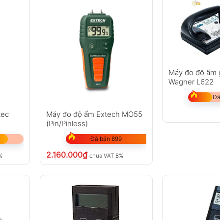
Máy đo độ ẩm g
Wagner L622
Đã
tec
Máy đo độ ẩm Extech MO55
(Pin/Pinless)
Đã bán 899
2.160.000
₫
%
chưa VAT 8%