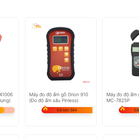
641006
Máy đo độ ẩm gỗ Orion 910
Máy đo độ ẩm 
 dựng)
(Đo độ ẩm sâu Pinless)
MC-7825P
Đã bán 564
Đã