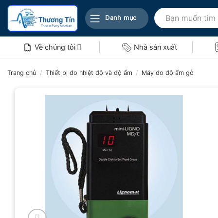
Bỏ
Tìm
qua
Danh mục
kiếm:
nội
dung
Về chúng tôi
Nhà sản xuất
Trang chủ
/
Thiết bị đo nhiệt độ và độ ẩm
/
Máy đo độ ẩm gỗ