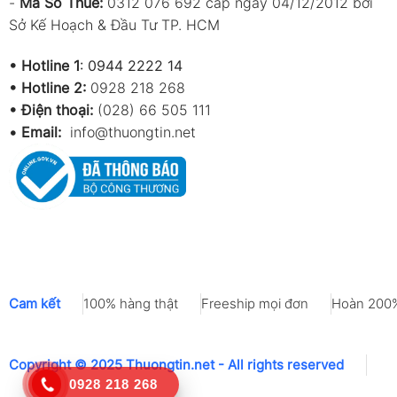
-
Mã Số Thuế:
0312 076 692 cấp ngày 04/12/2012 bởi
Sở Kế Hoạch & Đầu Tư TP. HCM
•
Hotline 1
:
0944 2222 14
•
Hotline 2:
0928 218 268
• Điện thoại:
(028) 66 505 111
•
Email:
info@thuongtin.net
Cam kết
100% hàng thật
Freeship mọi đơn
Hoàn 200%
Copyright © 2025 Thuongtin.net - All rights reserved
0928 218 268