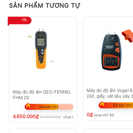
SẢN PHẨM TƯƠNG TỰ
-1%
Máy đo độ ẩm Vogel 
Máy đo độ ẩm GEO-FENNEL
(Gỗ, giấy, vật liệu xây
FHM 20
Đã bán 503
Đã bán 253
0
₫
chưa VAT 8%
4.650.000
₫
4.700.000
₫
chưa VAT 8%