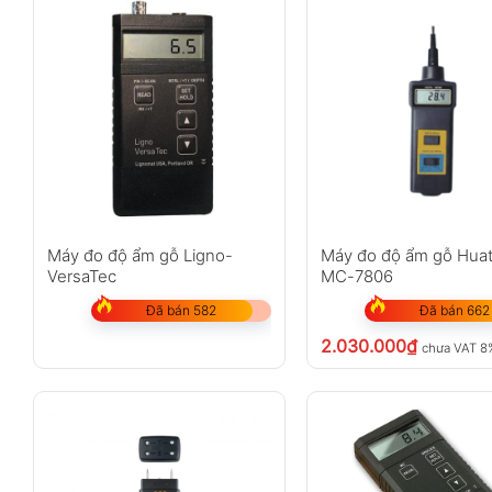
Máy đo độ ẩm gỗ Ligno-
Máy đo độ ẩm gỗ Hua
VersaTec
MC-7806
Đã bán 582
Đã bán 662
2.030.000
₫
chưa VAT 8