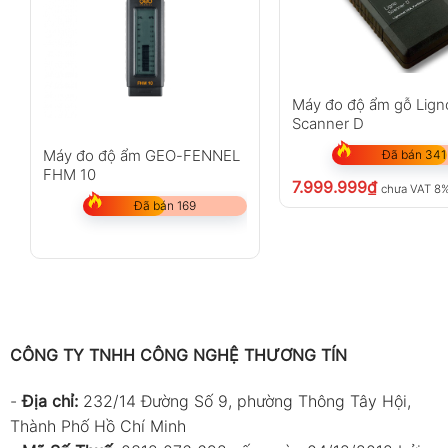
Máy đo độ ẩm gỗ Lign
Scanner D
Máy đo độ ẩm GEO-FENNEL
Đã bán 341
FHM 10
7.999.999
₫
chưa VAT 8
Đã bán 169
CÔNG TY TNHH CÔNG NGHỆ THƯƠNG TÍN
-
Địa chỉ:
232/14 Đường Số 9, phường Thông Tây Hội,
Thành Phố Hồ Chí Minh